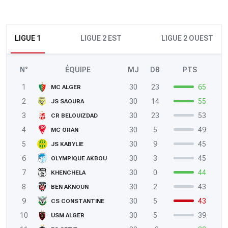
LIGUE 1
LIGUE 2 EST
LIGUE 2 OUEST
N°
ÉQUIPE
MJ
DB
PTS
1
30
23
65
MC ALGER
2
30
14
55
JS SAOURA
3
30
23
53
CR BELOUIZDAD
4
30
5
49
MC ORAN
5
30
9
45
JS KABYLIE
6
30
3
45
OLYMPIQUE AKBOU
7
30
0
44
KHENCHELA
8
30
2
43
BEN AKNOUN
9
30
5
43
CS CONSTANTINE
10
30
5
39
USM ALGER