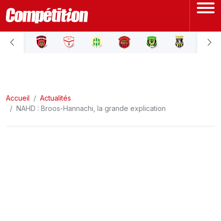
ACCUEIL
LIGUE 1
Accueil
LIGUE 2
Actualités
NAHD : Broos-Hannachi, la grande explication
COUPE D'ALGÉRIE
ÉQUIPE NATIONALE
COUPE DU MONDE
Actualités
Interviews