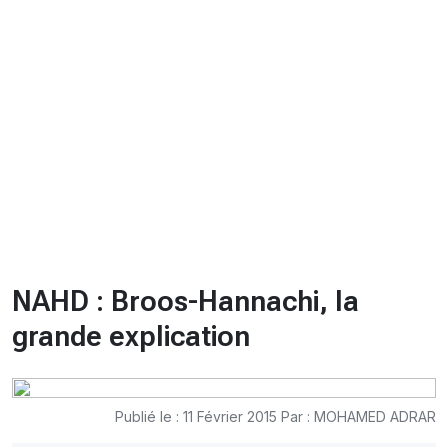
CHRONO
Vidéos
Fil d'actualités
La var
Version PDF
Politique de confidentialité
NAHD : Broos-Hannachi, la
grande explication
Publié le : 11 Février 2015 Par : MOHAMED ADRAR