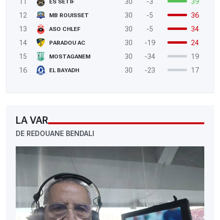
11
30
-3
39
ES SETIF
12
30
-5
36
MB ROUISSET
13
30
-5
34
ASO CHLEF
14
30
-19
24
PARADOU AC
15
30
-34
19
MOSTAGANEM
16
30
-23
17
EL BAYADH
LA VAR
DE REDOUANE BENDALI