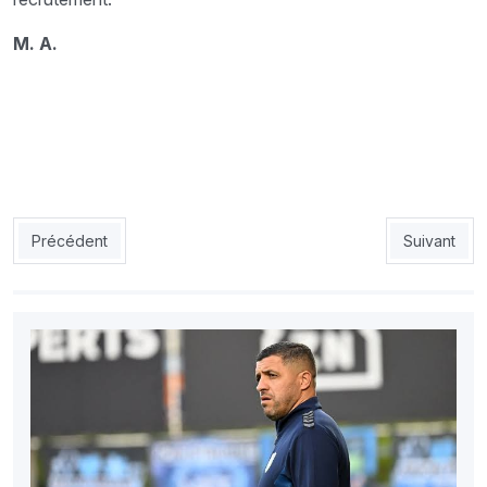
M. A.
Article précédent : JSK : Le calvaire de Wallemme
Article suiv
Précédent
Suivant