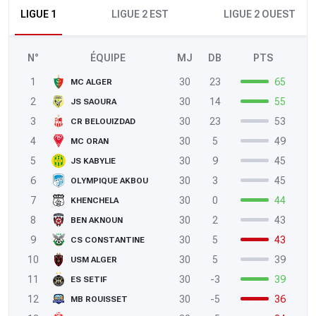
LIGUE 1
LIGUE 2 EST
LIGUE 2 OUEST
N°
ÉQUIPE
MJ
DB
PTS
1
30
23
65
MC ALGER
2
30
14
55
JS SAOURA
3
30
23
53
CR BELOUIZDAD
4
30
5
49
MC ORAN
5
30
9
45
JS KABYLIE
6
30
3
45
OLYMPIQUE AKBOU
7
30
0
44
KHENCHELA
8
30
2
43
BEN AKNOUN
9
30
5
43
CS CONSTANTINE
10
30
5
39
USM ALGER
11
30
-3
39
ES SETIF
12
30
-5
36
MB ROUISSET