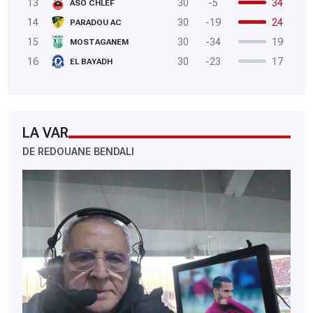
13
30
-5
34
ASO CHLEF
14
30
-19
24
PARADOU AC
15
30
-34
19
MOSTAGANEM
16
30
-23
17
EL BAYADH
LA VAR
DE REDOUANE BENDALI