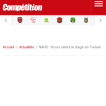
ACCUEIL
LIGUE 1
Accueil
LIGUE 2
Actualités
NAHD : Broos ratera le stage en Tunisie
COUPE D'ALGÉRIE
ÉQUIPE NATIONALE
COUPE DU MONDE
Actualités
Interviews