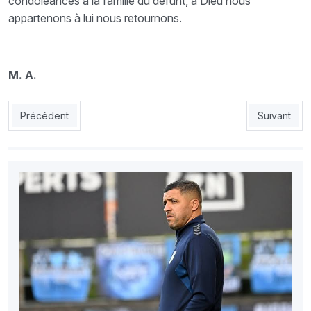
condoléances à la famille du défunt, à Dieu nous
appartenons à lui nous retournons.
M. A.
Article précédent : Benatia «La CAF pouvait trouver un compro
Article suiv
Précédent
Suivant