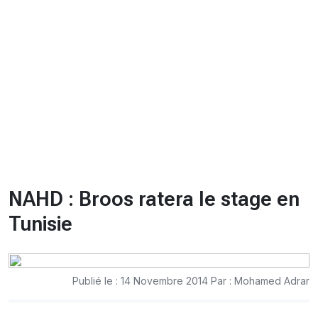
CHRONO
Vidéos
Fil d'actualités
La var
Version PDF
Politique de confidentialité
NAHD : Broos ratera le stage en
Tunisie
Publié le : 14 Novembre 2014 Par : Mohamed Adrar