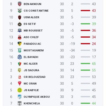
8
30
2
43
BEN AKNOUN
9
30
5
43
CS CONSTANTINE
10
30
5
39
USM ALGER
11
30
-3
39
ES SETIF
12
30
-5
36
MB ROUISSET
13
30
-5
34
ASO CHLEF
14
30
-19
24
PARADOU AC
15
30
-34
19
MOSTAGANEM
16
30
-23
17
EL BAYADH
1
30
23
65
MC ALGER
2
30
14
55
JS SAOURA
3
30
23
53
CR BELOUIZDAD
4
30
5
49
MC ORAN
5
30
9
45
JS KABYLIE
6
30
3
45
OLYMPIQUE AKBOU
7
30
0
44
KHENCHELA