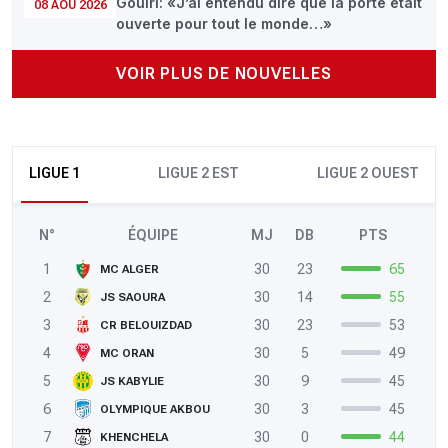
Gouiri: «J’ai entendu dire que la porte était
08 AOÛ 2026
ouverte pour tout le monde…»
VOIR PLUS DE NOUVELLES
LIGUE 1
LIGUE 2 EST
LIGUE 2 OUEST
N°
ÉQUIPE
MJ
DB
PTS
1
30
23
65
MC ALGER
2
30
14
55
JS SAOURA
3
30
23
53
CR BELOUIZDAD
4
30
5
49
MC ORAN
5
30
9
45
JS KABYLIE
6
30
3
45
OLYMPIQUE AKBOU
7
30
0
44
KHENCHELA