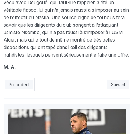
vécu avec Deugoué, qui, faut-il le rappeler, a été un
véritable fiasco, lui qui n’a jamais réussi à s’imposer au sein
de l’effectif du Nasria. Une source digne de foi nous fera
savoir que les dirigeants du club songent à l’attaquant
usmiste Nsombo, qui n’a pas réussi à s’imposer à l’USM
Alger, mais qui a tout de même montré de très belles
dispositions qui ont tapé dans l’œil des dirigeants
nahdistes, lesquels pensent sérieusement à faire une offre.
M. A.
Article précédent : CRB 0-US Monastir 0 : Pas de but, mais bel
Article suiv
Précédent
Suivant