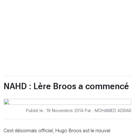
CHRONO
Vidéos
Fil d'actualités
La var
Version PDF
Politique de confidentialité
NAHD : Lère Broos a commencé
Publié le : 19 Novembre 2014 Par : MOHAMED ADRAR
Cest désormais officiel, Hugo Broos est le nouvel