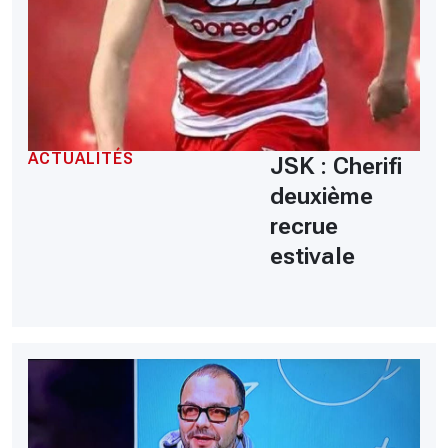
ACTUALITÉS
JSK : Cherifi
deuxième
recrue
estivale