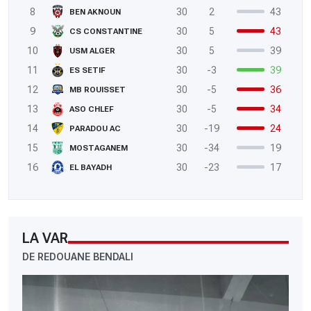
8
30
2
43
BEN AKNOUN
9
30
5
43
CS CONSTANTINE
10
30
5
39
USM ALGER
11
30
-3
39
ES SETIF
12
30
-5
36
MB ROUISSET
13
30
-5
34
ASO CHLEF
14
30
-19
24
PARADOU AC
15
30
-34
19
MOSTAGANEM
16
30
-23
17
EL BAYADH
LA VAR
DE REDOUANE BENDALI