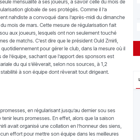
 seule mensualité à ses joueurs, à savoir celle du mois de
gularisation globale de ses protégés. Comme il l’a
ésident nahdiste a convoqué dans l’après-midi du dimanche
e du mois de mars. Cette mesure de régularisation fait
re sou aux joueurs, lesquels ont non seulement touché
rimes de matchs. C’est dire que le président Ould Zmirli,
re quotidiennement pour gérer le club, dans la mesure où il
 de l’équipe, sachant que l’apport des sponsors est
ariale du qui s’élèverait, selon nos sources, à 1,2
 stabilité à son équipe dont rêverait tout dirigeant.
s promesses, en régularisant jusqu’au dernier sou ses
tenir leurs promesses. En effet, alors que la saison
rli avait organisé une collation en l’honneur des siens,
aucun effort pour mettre son équipe dans les meilleures