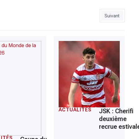
a fin de saison
Article suivant 
Suivant
ACTUALITÉS
JSK : Cherifi
deuxième
recrue estival
ITÉS