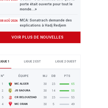
porte était ouverte pour tout le
monde…»
MCA: Sonatrach demande des
08 AOÛ 2026
explications à Hadj Redjem
VOIR PLUS DE NOUVELLES
LIGUE 1
LIGUE 2 EST
LIGUE 2 OUEST
N°
ÉQUIPE
MJ
DB
PTS
1
30
23
65
MC ALGER
2
30
14
55
JS SAOURA
3
30
23
53
CR BELOUIZDAD
4
30
5
49
MC ORAN