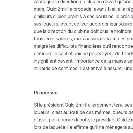
Alors que la direction du club ne devait qu’une
mars, Ould Zmirli a procédé, avant-hier, à la ré
d’ailleurs si bien promis à ses poulains, le pr
ses joueurs, avant de leur accorder leur salair
que la direction du club ne doit plus le moind
tous leurs salaires, mais aussi la totalité des p
malgré les difficultés financières qu’il rencont
demeure le seul et unique pourvoyeur de fonds
insignifiant devant l’importance de la masse sal
milliards de centimes, il est arrivé à assurer une
Promesse
Si le président Ould Zmirli a largement tenu se
joueurs, c’est au tour de ces mêmes joueurs de 
n’avait pas encore débuté, le président Ould Zmi
lors de laquelle il a affirmé qu’il ne ménagera 