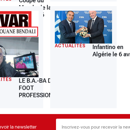
Coupe du
Monde de la
FIFA 2026
ACTUALITÉS
Infantino en
Algérie le 6 avr
ITÉS
LE B.A.-BA DU
FOOT
PROFESSIONNEL
voir la newsletter