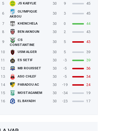
5
30
9
45
JS KABYLIE
OLYMPIQUE
6
30
3
45
AKBOU
7
30
0
44
KHENCHELA
8
30
2
43
BEN AKNOUN
CS
9
30
5
43
CONSTANTINE
10
30
5
39
USM ALGER
11
30
-3
39
ES SETIF
12
30
-5
36
MB ROUISSET
13
30
-5
34
ASO CHLEF
14
30
-19
24
PARADOU AC
15
30
-34
19
MOSTAGANEM
16
30
-23
17
EL BAYADH