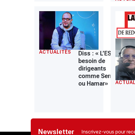
ACTUALITÉS
Diss : « L’ESS a
besoin de
dirigeants
comme Serrar
ACTUAL
ou Hamar»
Newsletter
Inscrivez-vous pour rece