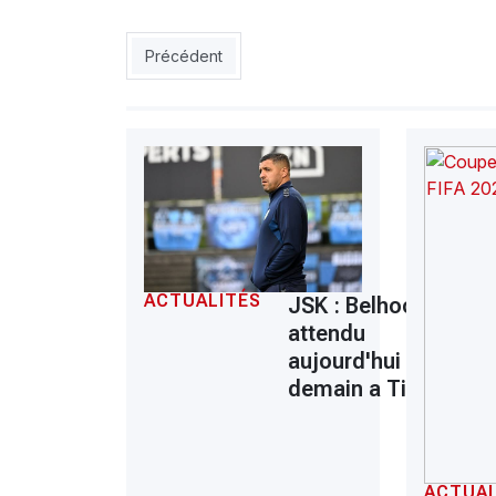
Article précédent : MCA : Ouali, lhomme clé de l
Précédent
ACTUALITÉS
JSK : Belhocine
attendu
aujourd'hui ou
demain a Tizi
ACTUAL