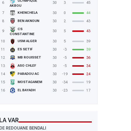
OLYMPIQUE
6
30
3
45
AKBOU
7
30
0
44
KHENCHELA
8
30
2
43
BEN AKNOUN
CS
9
30
5
43
CONSTANTINE
10
30
5
39
USM ALGER
11
30
-3
39
ES SETIF
12
30
-5
36
MB ROUISSET
13
30
-5
34
ASO CHLEF
14
30
-19
24
PARADOU AC
15
30
-34
19
MOSTAGANEM
16
30
-23
17
EL BAYADH
LA VAR
DE REDOUANE BENDALI