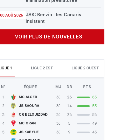
élimination prématurée
JSK: Benzia : les Canaris
08 AOÛ 2026
insistent
VOIR PLUS DE NOUVELLES
LIGUE 1
LIGUE 2 EST
LIGUE 2 OUEST
N°
ÉQUIPE
MJ
DB
PTS
1
30
23
65
MC ALGER
2
30
14
55
JS SAOURA
3
30
23
53
CR BELOUIZDAD
4
30
5
49
MC ORAN
5
30
9
45
JS KABYLIE