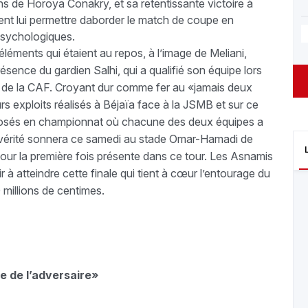
 de Horoya Conakry, et sa retentissante victoire à
ent lui permettre daborder le match de coupe en
sychologiques.
 éléments qui étaient au repos, à l’image de Meliani,
ésence du gardien Salhi, qui a qualifié son équipe lors
e de la CAF. Croyant dur comme fer au «jamais deux
rs exploits réalisés à Béjaïa face à la JSMB et sur ce
posés en championnat où chacune des deux équipes a
e de vérité sonnera ce samedi au stade Omar-Hamadi de
our la première fois présente dans ce tour. Les Asnamis
 à atteindre cette finale qui tient à cœur l’entourage du
 millions de centimes.
le de l’adversaire»