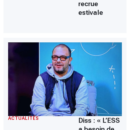
recrue
estivale
ACTUALITÉS
Diss : « L’ESS
a besoin de