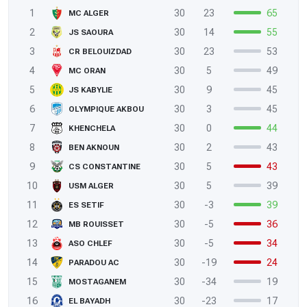
1
30
23
65
MC ALGER
2
30
14
55
JS SAOURA
3
30
23
53
CR BELOUIZDAD
4
30
5
49
MC ORAN
5
30
9
45
JS KABYLIE
6
30
3
45
OLYMPIQUE AKBOU
7
30
0
44
KHENCHELA
8
30
2
43
BEN AKNOUN
9
30
5
43
CS CONSTANTINE
10
30
5
39
USM ALGER
11
30
-3
39
ES SETIF
12
30
-5
36
MB ROUISSET
13
30
-5
34
ASO CHLEF
14
30
-19
24
PARADOU AC
15
30
-34
19
MOSTAGANEM
16
30
-23
17
EL BAYADH