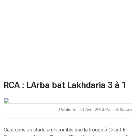
CHRONO
Vidéos
Fil d'actualités
La var
Version PDF
Politique de confidentialité
RCA : LArba bat Lakhdaria 3 à 1
Publié le : 10 Avril 2014 Par : S. Nacer
Cest dans un stade archicomble que la troupe à Cherif El-