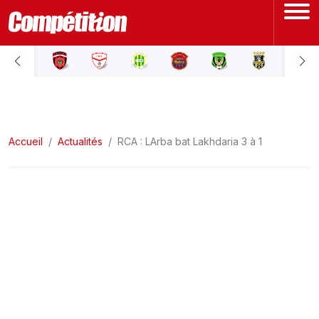
ACCUEIL
LIGUE 1
Accueil
LIGUE 2
Actualités
RCA : LArba bat Lakhdaria 3 à 1
COUPE D'ALGÉRIE
ÉQUIPE NATIONALE
COUPE DU MONDE
Actualités
Interviews