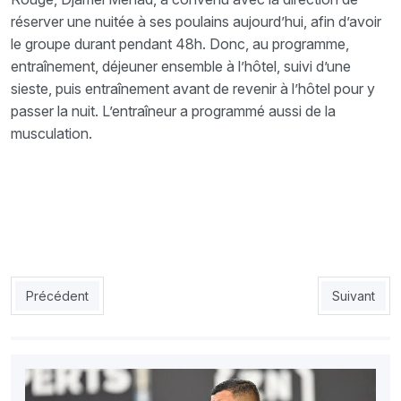
réserver une nuitée à ses poulains aujourd’hui, afin d’avoir
le groupe durant pendant 48h. Donc, au programme,
entraînement, déjeuner ensemble à l’hôtel, suivi d’une
sieste, puis entraînement avant de revenir à l’hôtel pour y
passer la nuit. L’entraîneur a programmé aussi de la
musculation.
Article précédent : ASO : Geiger à Chlef pour 25 000  par mois
Article sui
Précédent
Suivant