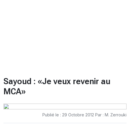
CHRONO
Vidéos
Fil d'actualités
La var
Version PDF
Politique de confidentialité
Sayoud : «Je veux revenir au
MCA»
Publié le : 29 Octobre 2012 Par : M. Zerrouki