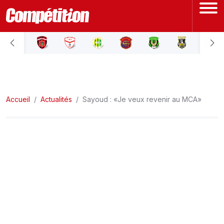
ACCUEIL
LIGUE 1
Accueil
LIGUE 2
Actualités
Sayoud : «Je veux revenir au MCA»
COUPE D'ALGÉRIE
ÉQUIPE NATIONALE
COUPE DU MONDE
Actualités
Interviews