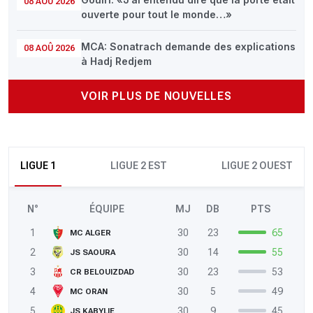
08 AOÛ 2026
ouverte pour tout le monde…»
MCA: Sonatrach demande des explications
08 AOÛ 2026
à Hadj Redjem
VOIR PLUS DE NOUVELLES
LIGUE 1
LIGUE 2 EST
LIGUE 2 OUEST
N°
ÉQUIPE
MJ
DB
PTS
1
30
23
65
MC ALGER
2
30
14
55
JS SAOURA
3
30
23
53
CR BELOUIZDAD
4
30
5
49
MC ORAN
5
30
9
45
JS KABYLIE