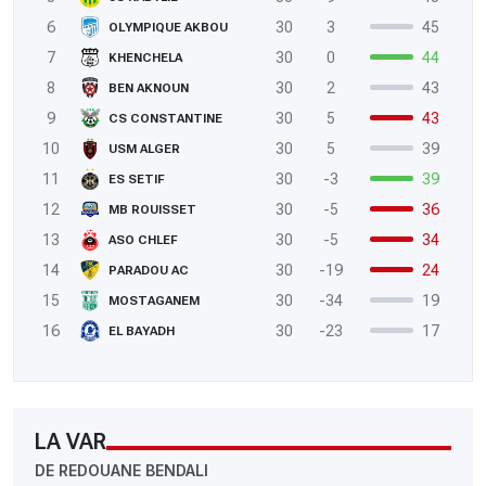
6
30
3
45
OLYMPIQUE AKBOU
7
30
0
44
KHENCHELA
8
30
2
43
BEN AKNOUN
9
30
5
43
CS CONSTANTINE
10
30
5
39
USM ALGER
11
30
-3
39
ES SETIF
12
30
-5
36
MB ROUISSET
13
30
-5
34
ASO CHLEF
14
30
-19
24
PARADOU AC
15
30
-34
19
MOSTAGANEM
16
30
-23
17
EL BAYADH
LA VAR
DE REDOUANE BENDALI