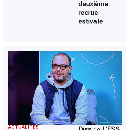
deuxième
recrue
estivale
ACTUALITÉS
Diss : « L’ESS