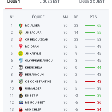
LIGUE 1
LIGUE 2 EST
LIGUE 2 OUEST
N°
ÉQUIPE
MJ
DB
PTS
1
30
23
65
MC ALGER
2
30
14
55
JS SAOURA
3
30
23
53
CR BELOUIZDAD
4
30
5
49
MC ORAN
5
30
9
45
JS KABYLIE
6
30
3
45
OLYMPIQUE AKBOU
7
30
0
44
KHENCHELA
8
30
2
43
BEN AKNOUN
9
30
5
43
CS CONSTANTINE
10
30
5
39
USM ALGER
11
30
-3
39
ES SETIF
12
30
-5
36
MB ROUISSET
13
30
-5
34
ASO CHLEF