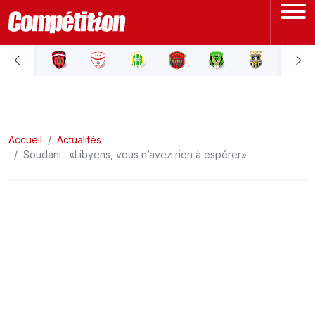
ACCUEIL
LIGUE 1
Accueil
LIGUE 2
Actualités
Soudani : «Libyens, vous n’avez rien à espérer»
COUPE D'ALGÉRIE
ÉQUIPE NATIONALE
COUPE DU MONDE
Actualités
Interviews