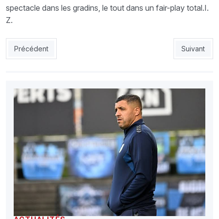
spectacle dans les gradins, le tout dans un fair-play total.I.
Z.
Article précédent : Le CRB attaque le CSC
Article sui
Précédent
Suivant