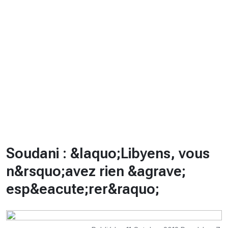
CHRONO
Vidéos
Fil d'actualités
La var
Version PDF
Politique de confidentialité
Soudani : &laquo;Libyens, vous
n&rsquo;avez rien &agrave;
esp&eacute;rer&raquo;