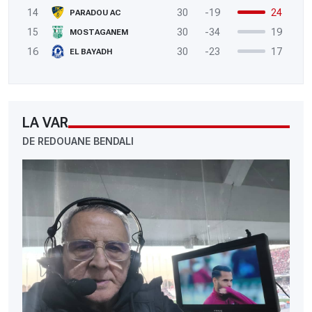
14
30
-19
24
PARADOU AC
15
30
-34
19
MOSTAGANEM
16
30
-23
17
EL BAYADH
LA VAR
DE REDOUANE BENDALI