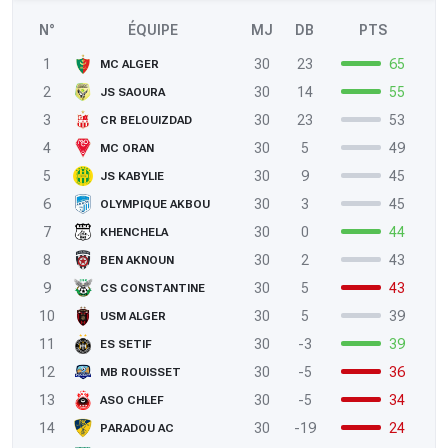
N°
ÉQUIPE
MJ
DB
PTS
1
30
23
65
MC ALGER
2
30
14
55
JS SAOURA
3
30
23
53
CR BELOUIZDAD
4
30
5
49
MC ORAN
5
30
9
45
JS KABYLIE
6
30
3
45
OLYMPIQUE AKBOU
7
30
0
44
KHENCHELA
8
30
2
43
BEN AKNOUN
9
30
5
43
CS CONSTANTINE
10
30
5
39
USM ALGER
11
30
-3
39
ES SETIF
12
30
-5
36
MB ROUISSET
13
30
-5
34
ASO CHLEF
14
30
-19
24
PARADOU AC