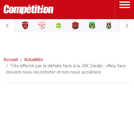
ACCUEIL
LIGUE 1
Accueil
LIGUE 2
Actualités
Très affecté par la défaite face à la JSK Zarabi : «Nos fans
doivent nous réconforter et non nous accabler»
COUPE D'ALGÉRIE
ÉQUIPE NATIONALE
COUPE DU MONDE
Actualités
Interviews