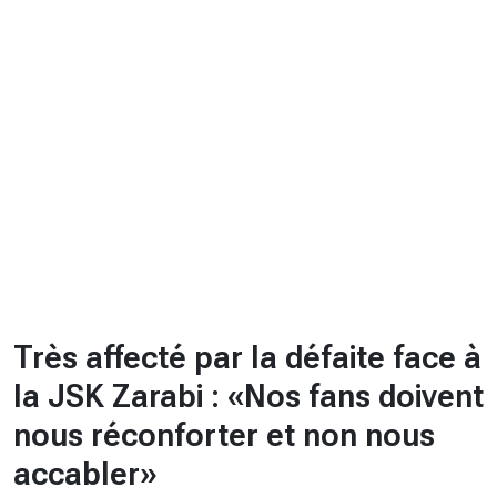
CHRONO
Vidéos
Fil d'actualités
La var
Version PDF
Politique de confidentialité
Très affecté par la défaite face à
la JSK Zarabi : «Nos fans doivent
nous réconforter et non nous
accabler»