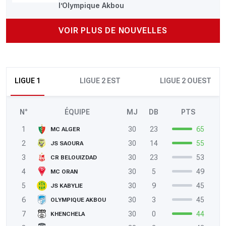
l’Olympique Akbou
VOIR PLUS DE NOUVELLES
LIGUE 1
LIGUE 2 EST
LIGUE 2 OUEST
N°
ÉQUIPE
MJ
DB
PTS
1
30
23
65
MC ALGER
2
30
14
55
JS SAOURA
3
30
23
53
CR BELOUIZDAD
4
30
5
49
MC ORAN
5
30
9
45
JS KABYLIE
6
30
3
45
OLYMPIQUE AKBOU
7
30
0
44
KHENCHELA