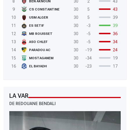
8
30
2
43
BEN AKNOUN
9
30
5
43
CS CONSTANTINE
10
30
5
39
USM ALGER
11
30
-3
39
ES SETIF
12
30
-5
36
MB ROUISSET
13
30
-5
34
ASO CHLEF
14
30
-19
24
PARADOU AC
15
30
-34
19
MOSTAGANEM
16
30
-23
17
EL BAYADH
LA VAR
DE REDOUANE BENDALI