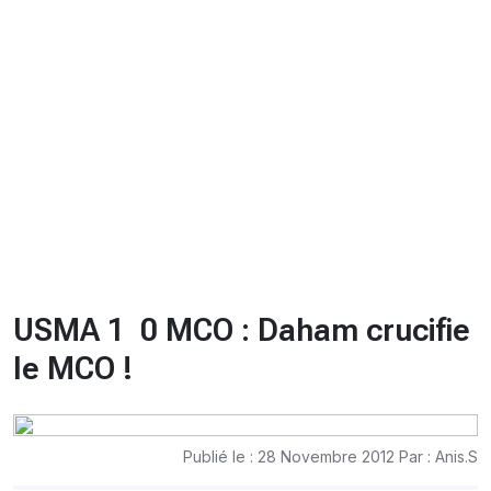
CHRONO
Vidéos
Fil d'actualités
La var
Version PDF
Politique de confidentialité
USMA 1  0 MCO : Daham crucifie
le MCO !
Publié le : 28 Novembre 2012 Par : Anis.S