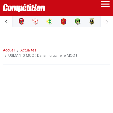
ACCUEIL
LIGUE 1
Accueil
LIGUE 2
Actualités
USMA 1  0 MCO : Daham crucifie le MCO !
COUPE D'ALGÉRIE
ÉQUIPE NATIONALE
COUPE DU MONDE
Actualités
Interviews