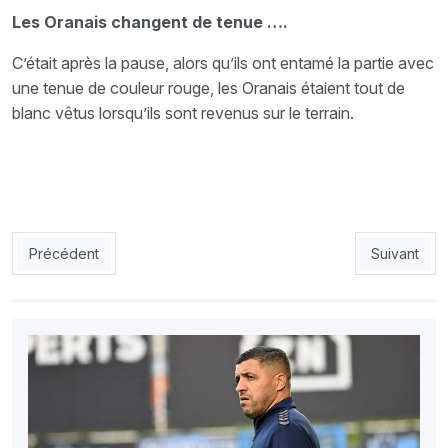
Les Oranais changent de tenue ….
C’était après la pause, alors qu’ils ont entamé la partie avec
une tenue de couleur rouge, les Oranais étaient tout de
blanc vêtus lorsqu’ils sont revenus sur le terrain.
Article précédent : EN : Feghouli laissé au repos
Article suiv
Précédent
Suivant