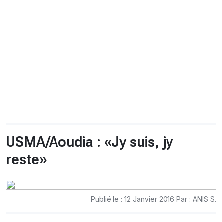
CHRONO
Vidéos
Fil d'actualités
La var
Version PDF
Politique de confidentialité
USMA/Aoudia : «Jy suis, jy
reste»
Publié le : 12 Janvier 2016 Par : ANIS S.