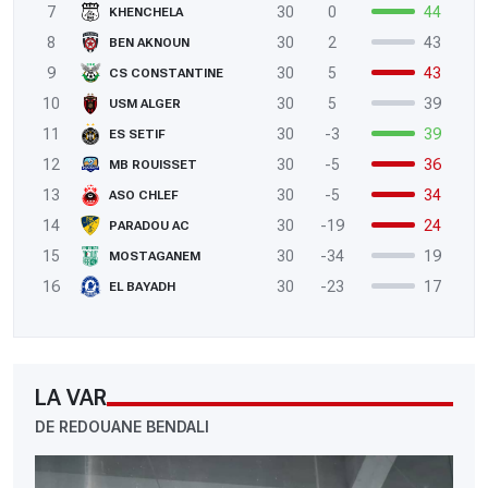
7
30
0
44
KHENCHELA
8
30
2
43
BEN AKNOUN
9
30
5
43
CS CONSTANTINE
10
30
5
39
USM ALGER
11
30
-3
39
ES SETIF
12
30
-5
36
MB ROUISSET
13
30
-5
34
ASO CHLEF
14
30
-19
24
PARADOU AC
15
30
-34
19
MOSTAGANEM
16
30
-23
17
EL BAYADH
LA VAR
DE REDOUANE BENDALI