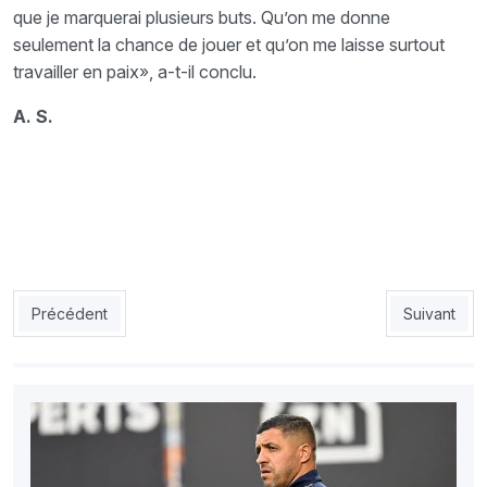
que je marquerai plusieurs buts. Qu’on me donne
seulement la chance de jouer et qu’on me laisse surtout
travailler en paix», a-t-il conclu.
A. S.
Article précédent : NAHD : Seddiki au NAHD pour 18 mois
Article sui
Précédent
Suivant