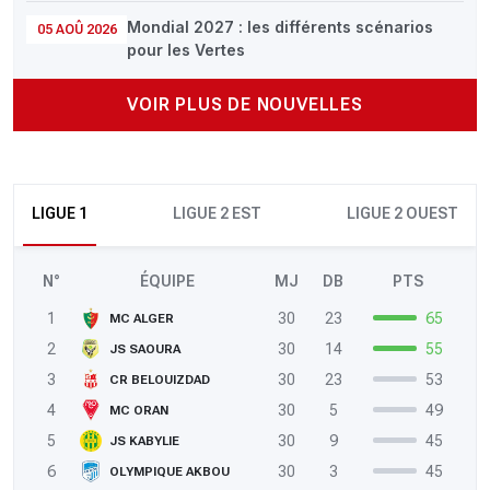
Mondial 2027 : les différents scénarios
05 AOÛ 2026
pour les Vertes
VOIR PLUS DE NOUVELLES
LIGUE 1
LIGUE 2 EST
LIGUE 2 OUEST
N°
ÉQUIPE
MJ
DB
PTS
1
30
23
65
MC ALGER
2
30
14
55
JS SAOURA
3
30
23
53
CR BELOUIZDAD
4
30
5
49
MC ORAN
5
30
9
45
JS KABYLIE
6
30
3
45
OLYMPIQUE AKBOU