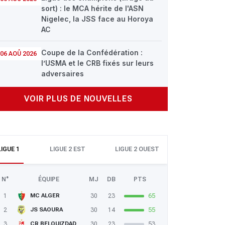
sort) : le MCA hérite de l'ASN
Nigelec, la JSS face au Horoya
AC
Coupe de la Confédération :
06 AOÛ 2026
l’USMA et le CRB fixés sur leurs
adversaires
VOIR PLUS DE NOUVELLES
LIGUE 1
LIGUE 2 EST
LIGUE 2 OUEST
N°
ÉQUIPE
MJ
DB
PTS
1
30
23
65
MC ALGER
2
30
14
55
JS SAOURA
3
30
23
53
CR BELOUIZDAD