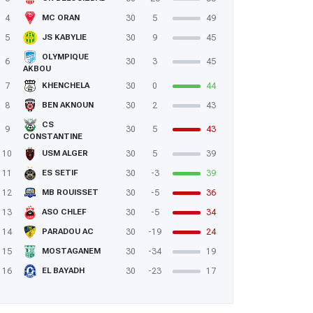
4
30
5
49
MC ORAN
5
30
9
45
JS KABYLIE
OLYMPIQUE
6
30
3
45
AKBOU
7
30
0
44
KHENCHELA
8
30
2
43
BEN AKNOUN
CS
9
30
5
43
CONSTANTINE
10
30
5
39
USM ALGER
11
30
-3
39
ES SETIF
12
30
-5
36
MB ROUISSET
13
30
-5
34
ASO CHLEF
14
30
-19
24
PARADOU AC
15
30
-34
19
MOSTAGANEM
16
30
-23
17
EL BAYADH