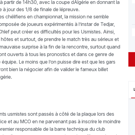
à partir de 14h30, avec la coupe dAlgérie en donnant la
 à jour des 1/8 de finale de lépreuve.
es chélifiens en championnat, la mission ne semble
composée de joueurs expérimentés à l’instar de Tedjar,
lef peut créer es difficultés pour les Usmistes. Ainsi,
hôtes et surtout, de prendre le match très au sérieux et
 mauvaise surprise à la fin de la rencontre, surtout quand
sont ouverts à tous les pronostics et dans ce genre de
e équipe. Le moins que l’on puisse dire est que les gars
nt bien la négocier afin de valider le fameux billet
gérie.
nts usmistes sont passés à côté de la plaque lors des
fice et au MCO en ne parvenant pas à inscrire le moindre
e premier responsable de la barre technique du club