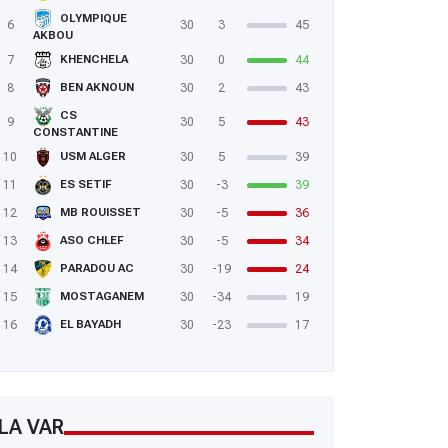
OLYMPIQUE
6
30
3
45
AKBOU
7
30
0
44
KHENCHELA
8
30
2
43
BEN AKNOUN
CS
9
30
5
43
CONSTANTINE
10
30
5
39
USM ALGER
11
30
-3
39
ES SETIF
12
30
-5
36
MB ROUISSET
13
30
-5
34
ASO CHLEF
14
30
-19
24
PARADOU AC
15
30
-34
19
MOSTAGANEM
16
30
-23
17
EL BAYADH
LA VAR