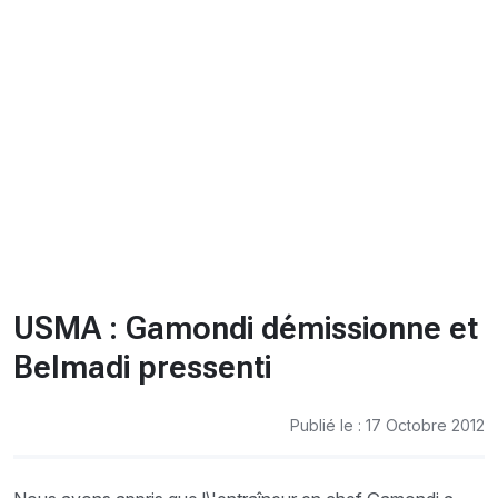
CHRONO
Vidéos
Fil d'actualités
La var
Version PDF
Politique de confidentialité
USMA : Gamondi démissionne et
Belmadi pressenti
Publié le : 17 Octobre 2012