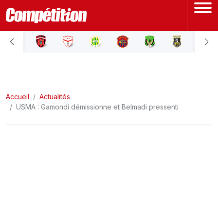
ACCUEIL
LIGUE 1
Accueil
LIGUE 2
Actualités
USMA : Gamondi démissionne et Belmadi pressenti
COUPE D'ALGÉRIE
ÉQUIPE NATIONALE
COUPE DU MONDE
Actualités
Interviews