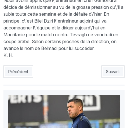
Nous avons appris que l\'entraîneur en chef Gamondi a
décidé de démissionner au vu de la grosse pression qu\'il a
subie toute cette semaine et de la défaite d\'hier. En
principe, c\'est Bilel Dziri l\'entraîneur adjoint qui va
accompagner l\'équipe et la diriger aujourd\'hui en
Mauritanie pour le match contre Tevragh ce vendredi en
coupe arabe. Selon certains proches de la direction, on
avance le nom de Belmadi pour lui succéder.
K. H.
Article précédent : ESS 1 - 0 USMA : Karaoui «poignarde» les R
Article suiv
Précédent
Suivant