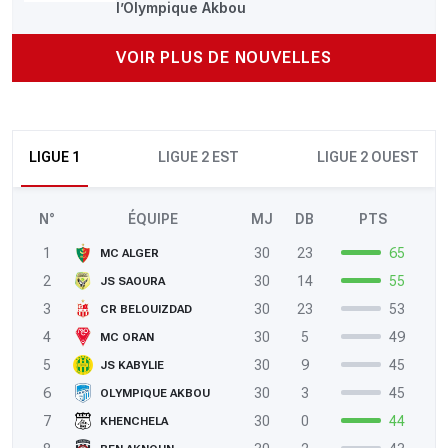
l’Olympique Akbou
VOIR PLUS DE NOUVELLES
LIGUE 1
LIGUE 2 EST
LIGUE 2 OUEST
N°
ÉQUIPE
MJ
DB
PTS
1
30
23
65
MC ALGER
2
30
14
55
JS SAOURA
3
30
23
53
CR BELOUIZDAD
4
30
5
49
MC ORAN
5
30
9
45
JS KABYLIE
6
30
3
45
OLYMPIQUE AKBOU
7
30
0
44
KHENCHELA