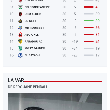
8
30
2
43
BEN AKNOUN
9
30
5
43
CS CONSTANTINE
10
30
5
39
USM ALGER
11
30
-3
39
ES SETIF
12
30
-5
36
MB ROUISSET
13
30
-5
34
ASO CHLEF
14
30
-19
24
PARADOU AC
15
30
-34
19
MOSTAGANEM
16
30
-23
17
EL BAYADH
LA VAR
DE REDOUANE BENDALI