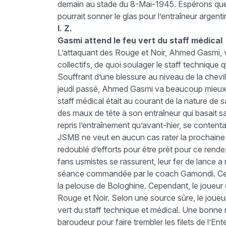
demain au stade du 8-Mai-1945. Espérons que 
pourrait sonner le glas pour l’entraîneur argent
I. Z.
Gasmi attend le feu vert du staff médical
L’attaquant des Rouge et Noir, Ahmed Gasmi, 
collectifs, de quoi soulager le staff technique
Souffrant d’une blessure au niveau de la chevil
jeudi passé, Ahmed Gasmi va beaucoup mieux. 
staff médical était au courant de la nature de s
des maux de tête à son entraîneur qui basait sa 
repris l’entraînement qu’avant-hier, se contentan
JSMB ne veut en aucun cas rater la prochaine r
redoublé d’efforts pour être prêt pour ce rend
fans usmistes se rassurent, leur fer de lance a r
séance commandée par le coach Gamondi. Ce de
la pelouse de Bologhine. Cependant, le joueur 
Rouge et Noir. Selon une source sûre, le joueur 
vert du staff technique et médical. Une bonne
baroudeur pour faire trembler les filets de l’Ent