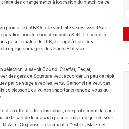
ait faire des changements à loccasion du match de ce
u promu, le CABBA, elle veut vite se ressaisir. Pour
 préparation pour le choc de mardi à Sétif. Le coach a
us pour le match de l’EN, il songe à faire des
la réplique aux gars des Hauts Plateaux.
n sélection, à savoir Bouzid, Chaffaï, Tedjar,
er des gars de Soustara veut accorder un peu de répit
igués par ce stage avec les Verts. Gamondi ne veut pas
ils se blessent, au vu des importants rendez-vous qui
e.
 ont un effectif des plus riches, une profondeur de banc
ne de la part de leur coach pour montrer de quoi ils sont
 titulaire. On pense notamment à Yekhlef, Maïza et