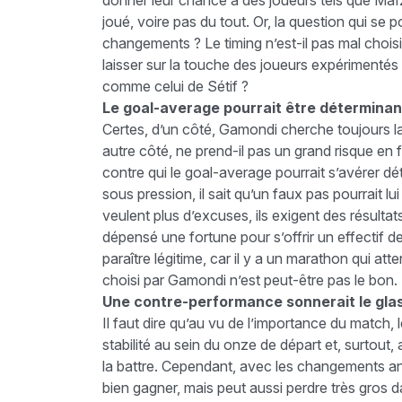
donner leur chance à des joueurs tels que Ma
joué, voire pas du tout. Or, la question qui se 
changements ? Le timing n’est-il pas mal choisi
laisser sur la touche des joueurs expérimentés 
comme celui de Sétif ?
Le goal-average pourrait être détermina
Certes, d’un côté, Gamondi cherche toujours l
autre côté, ne prend-il pas un grand risque e
contre qui le goal-average pourrait s’avérer dé
sous pression, il sait qu’un faux pas pourrait 
veulent plus d’excuses, ils exigent des résulta
dépensé une fortune pour s’offrir un effectif 
paraître légitime, car il y a un marathon qui at
choisi par Gamondi n’est peut-être pas le bon.
Une contre-performance sonnerait le glas
Il faut dire qu’au vu de l’importance du match
stabilité au sein du onze de départ et, surtout
la battre. Cependant, avec les changements ann
bien gagner, mais peut aussi perdre très gros 