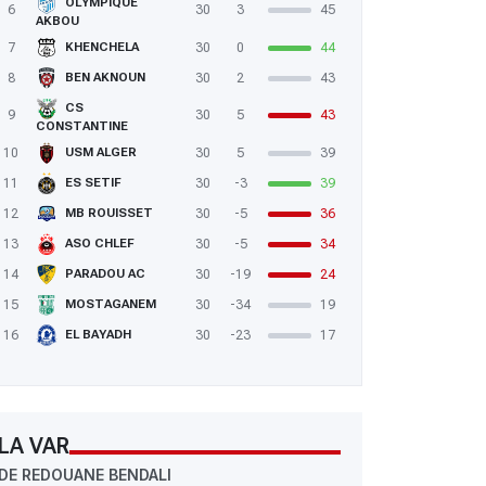
OLYMPIQUE
6
30
3
45
AKBOU
7
30
0
44
KHENCHELA
8
30
2
43
BEN AKNOUN
CS
9
30
5
43
CONSTANTINE
10
30
5
39
USM ALGER
11
30
-3
39
ES SETIF
12
30
-5
36
MB ROUISSET
13
30
-5
34
ASO CHLEF
14
30
-19
24
PARADOU AC
15
30
-34
19
MOSTAGANEM
16
30
-23
17
EL BAYADH
LA VAR
DE REDOUANE BENDALI