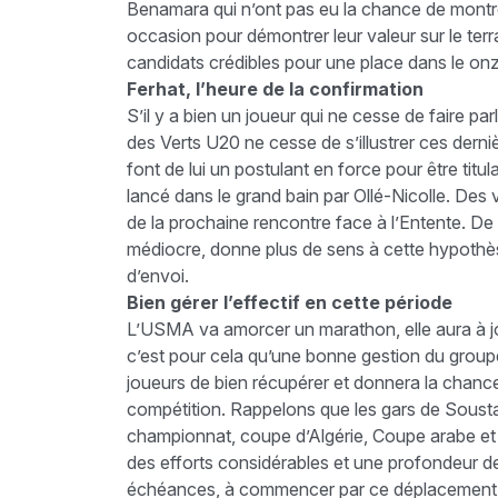
Benamara qui n’ont pas eu la chance de montrer l
occasion pour démontrer leur valeur sur le terr
candidats crédibles pour une place dans le onz
Ferhat, l’heure de la confirmation
S’il y a bien un joueur qui ne cesse de faire parl
des Verts U20 ne cesse de s’illustrer ces derni
font de lui un postulant en force pour être titul
lancé dans le grand bain par Ollé-Nicolle. Des v
de la prochaine rencontre face à l’Entente. De p
médiocre, donne plus de sens à cette hypothèse
d’envoi.
Bien gérer l’effectif en cette période
L’USMA va amorcer un marathon, elle aura à jo
c’est pour cela qu’une bonne gestion du groupe 
joueurs de bien récupérer et donnera la chance
compétition. Rappelons que les gars de Sousta
championnat, coupe d’Algérie, Coupe arabe e
des efforts considérables et une profondeur d
échéances, à commencer par ce déplacement en