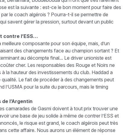
ïza, Benamara, Boudebouda qui n’ont que très rarement
pose est la suivante : est-ce le bon moment pour faire des
 par le coach algérois ? Pourra-t-il se permettre de
qui savent gérer la pression, surtout devant un public
nt contre l’ESS…
a meilleure composante pour son équipe, mais, d’un
n faisant des changements face au champion sortant ? Et
terminant au décompte final... Le driver unioniste est
lui coûter cher. Les responsables des Rouge et Noirs ne
ts à la hauteur des investissements du club. Haddad a
de qualité. Le fait de procéder à des changements peut
tend l’USMA pour la suite du parcours, mais le timing
 de l’Argentin
, les camarades de Gasmi doivent à tout prix trouver une
, avoir une base de jeu solide à même de contrer l’ESS et
oncés, le risque est grand, le coach algérois peut très
dans cette affaire. Nous aurons un élément de réponse