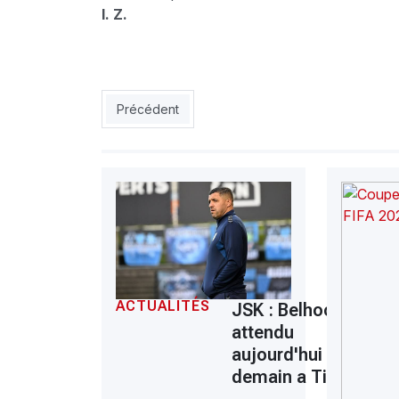
I. Z.
Article précédent : JSK : Les enjeux du derby
Précédent
ACTUALITÉS
JSK : Belhocine
attendu
aujourd'hui ou
demain a Tizi