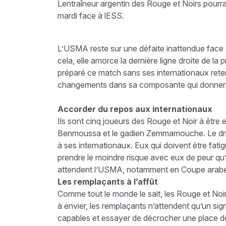
Lentraîneur argentin des Rouge et Noirs pourr
mardi face à lESS.
L’USMA reste sur une défaite inattendue face a
cela, elle amorce la dernière ligne droite de la
préparé ce match sans ses internationaux reten
changements dans sa composante qui donnera 
Accorder du repos aux internationaux
Ils sont cinq joueurs des Rouge et Noir à être e
Benmoussa et le gadien Zemmamouche. Le driv
à ses internationaux. Eux qui doivent être fat
prendre le moindre risque avec eux de peur qu’
attendent l’USMA, notamment en Coupe arab
Les remplaçants à l’affût
Comme tout le monde le sait, les Rouge et Noir
à envier, les remplaçants n’attendent qu’un sig
capables et essayer de décrocher une place de