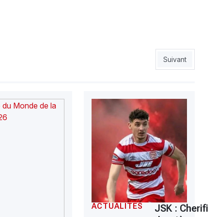
Article suivant 
Suivant
ACTUALITÉS
JSK : Cherifi