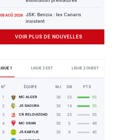
élimination prématurée
JSK: Benzia : les Canaris
08 AOÛ 2026
insistent
VOIR PLUS DE NOUVELLES
LIGUE 1
LIGUE 2 EST
LIGUE 2 OUEST
N°
ÉQUIPE
MJ
DB
PTS
1
30
23
65
MC ALGER
2
30
14
55
JS SAOURA
3
30
23
53
CR BELOUIZDAD
4
30
5
49
MC ORAN
5
30
9
45
JS KABYLIE