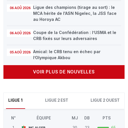
Ligue des champions (tirage au sort) : le
06 AOÛ 2026
MCA hérite de l'ASN Nigelec, la JSS face
au Horoya AC
Coupe de la Confédération : l’USMA et le
06 AOÛ 2026
CRB fixés sur leurs adversaires
Amical: le CRB tenu en échec par
05 AOÛ 2026
l’Olympique Akbou
VOIR PLUS DE NOUVELLES
LIGUE 1
LIGUE 2 EST
LIGUE 2 OUEST
N°
ÉQUIPE
MJ
DB
PTS
1
30
23
65
MC ALGER