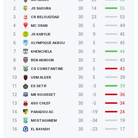
2
30
14
55
JS SAOURA
3
30
23
53
CR BELOUIZDAD
4
30
5
49
MC ORAN
5
30
9
45
JS KABYLIE
6
30
3
45
OLYMPIQUE AKBOU
7
30
0
44
KHENCHELA
8
30
2
43
BEN AKNOUN
9
30
5
43
CS CONSTANTINE
10
30
5
39
USM ALGER
11
30
-3
39
ES SETIF
12
30
-5
36
MB ROUISSET
13
30
-5
34
ASO CHLEF
14
30
-19
24
PARADOU AC
15
30
-34
19
MOSTAGANEM
16
30
-23
17
EL BAYADH