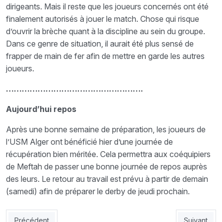
dirigeants. Mais il reste que les joueurs concernés ont été
finalement autorisés à jouer le match. Chose qui risque
d’ouvrir la brèche quant à la discipline au sein du groupe.
Dans ce genre de situation, il aurait été plus sensé de
frapper de main de fer afin de mettre en garde les autres
joueurs.
…………………………………………….
Aujourd’hui repos
Après une bonne semaine de préparation, les joueurs de
l’USM Alger ont bénéficié hier d’une journée de
récupération bien méritée. Cela permettra aux coéquipiers
de Meftah de passer une bonne journée de repos auprès
des leurs. Le retour au travail est prévu à partir de demain
(samedi) afin de préparer le derby de jeudi prochain.
Article précédent : JSK: Les statistiques inquiétantes des Kabyl
Article sui
Précédent
Suivant