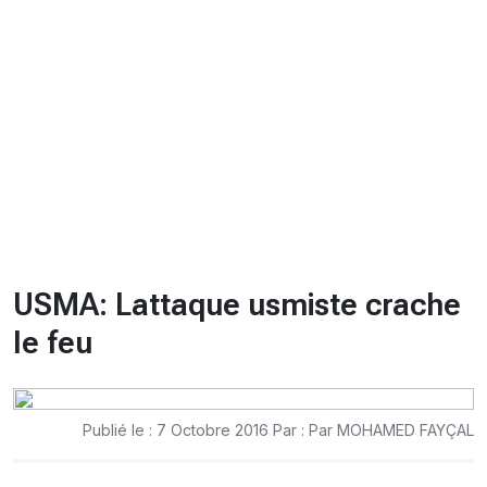
CHRONO
Vidéos
Fil d'actualités
La var
Version PDF
Politique de confidentialité
USMA: Lattaque usmiste crache
le feu
Publié le : 7 Octobre 2016 Par : Par MOHAMED FAYÇAL