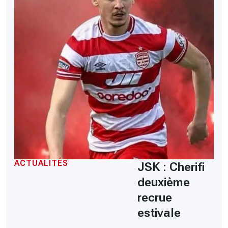
ACTUALITÉS
JSK : Cherifi
deuxième
recrue
estivale