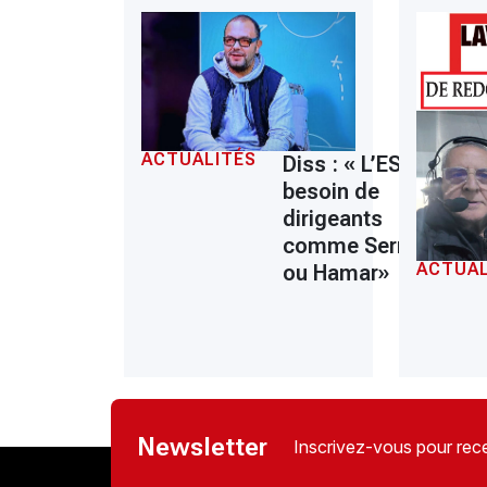
ACTUALITÉS
Diss : « L’ESS a
besoin de
dirigeants
comme Serrar
ACTUAL
ou Hamar»
Newsletter
Inscrivez-vous pour rece