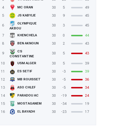
4
30
5
49
MC ORAN
5
30
9
45
JS KABYLIE
OLYMPIQUE
6
30
3
45
AKBOU
7
30
0
44
KHENCHELA
8
30
2
43
BEN AKNOUN
CS
9
30
5
43
CONSTANTINE
10
30
5
39
USM ALGER
11
30
-3
39
ES SETIF
12
30
-5
36
MB ROUISSET
13
30
-5
34
ASO CHLEF
14
30
-19
24
PARADOU AC
15
30
-34
19
MOSTAGANEM
16
30
-23
17
EL BAYADH