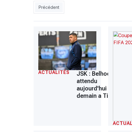
Article précédent : JSS- Amri : «On est confiants
Précédent
ACTUALITÉS
JSK : Belhocine
attendu
aujourd'hui ou
demain a Tizi
ACTUAL