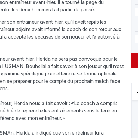
n entraîneur avant-hier. Il a tourné la page du
c entre les deux hommes fait partie du passé.
r son entraîneur avant-hier, qu’il avait repris les
raîneur adjoint avait informé le coach de son retour aux
al a accepté les excuses de son joueur et l’a autorisé à
aîneur avant-hier, Herida ne sera pas convoqué pour le
’USMAN. Bouhellal a fait savoir à son joueur qu’il n’est
rogramme spécifique pour atteindre sa forme optimale.
ien se préparer pour le compte du prochain match face
éens.
aîneur, Herida nous a fait savoir : «Le coach a compris
émédité de reprendre les entraînements sans le tenir au
différend avec mon entraîneur.»
SMAn, Herida a indiqué que son entraineur lui a