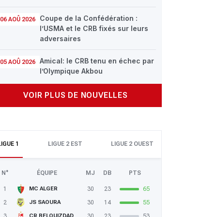
Coupe de la Confédération :
06 AOÛ 2026
l’USMA et le CRB fixés sur leurs
adversaires
Amical: le CRB tenu en échec par
05 AOÛ 2026
l’Olympique Akbou
VOIR PLUS DE NOUVELLES
LIGUE 1
LIGUE 2 EST
LIGUE 2 OUEST
N°
ÉQUIPE
MJ
DB
PTS
1
30
23
65
MC ALGER
2
30
14
55
JS SAOURA
3
30
23
53
CR BELOUIZDAD