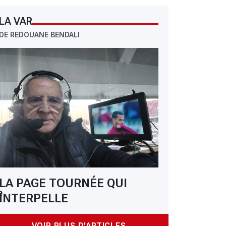
 RCA -Rabta : « Si on gagne à Mosta on sera en L 1 »
LA VAR
DE REDOUANE BENDALI
LA PAGE TOURNÉE QUI
e
INTERPELLE
VOIR PLUS D'ARTICLES