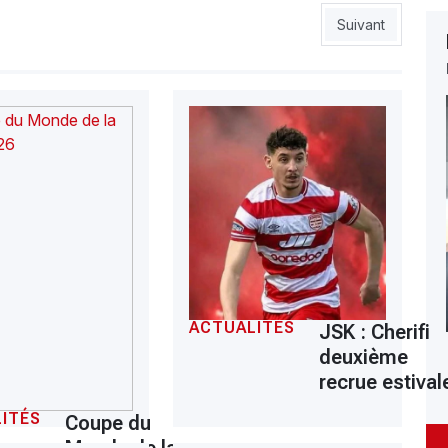
»
Article suivant :
Suivant
ACTUALITÉS
JSK : Cherifi
deuxième
recrue estival
ITÉS
Coupe du