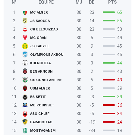
N°
ÉQUIPE
MJ
DB
PTS
1
30
23
65
MC ALGER
2
30
14
55
JS SAOURA
3
30
23
53
CR BELOUIZDAD
4
30
5
49
MC ORAN
5
30
9
45
JS KABYLIE
6
30
3
45
OLYMPIQUE AKBOU
7
30
0
44
KHENCHELA
8
30
2
43
BEN AKNOUN
9
30
5
43
CS CONSTANTINE
10
30
5
39
USM ALGER
11
30
-3
39
ES SETIF
12
30
-5
36
MB ROUISSET
13
30
-5
34
ASO CHLEF
14
30
-19
24
PARADOU AC
15
30
-34
19
MOSTAGANEM