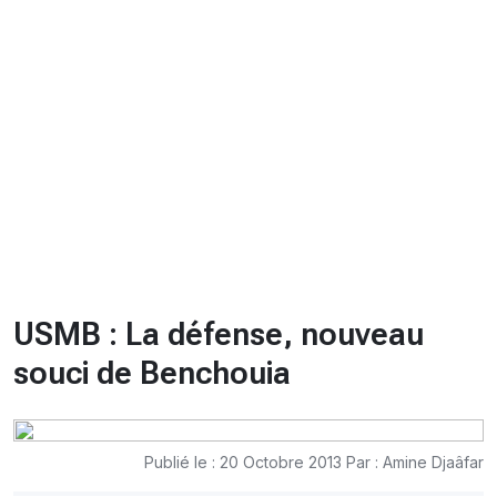
CHRONO
Vidéos
Fil d'actualités
La var
Version PDF
Politique de confidentialité
USMB : La défense, nouveau
souci de Benchouia
Publié le : 20 Octobre 2013 Par : Amine Djaâfar