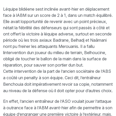
Léquipe blidéene sest inclinée avant-hier en déplacement
face à lABM sur un score de 2 à 1, dans un match équilibré.
Elle avait lopportunité de revenir avec un point précieux,
nétait la fébrilité des défenseurs qui sont passés à côté et
ont offert la victoire à léquipe adverse, surtout en seconde
période où les trois axiaux Badrane, Belhadj et Naâmani
nont pu freiner les attaquants Merouanis. Il a fallu
lintervention dun joueur du milieu de terrain, Belhoucine,
obligé de toucher le ballon de la main dans la surface de
réparation, pour sauver son portier dun but.
Cette intervention de la part de l’ancien sociétaire de l’ABS
a coûté un penalty à son équipe. Ceci dit, l’entraîneur
Benchouia doit impérativement revoir sa copie, notamment
au niveau de la défense où il doit opter pour d’autres choix.
En effet, l’ancien entraîneur de l’ASO voulait jouer l’attaque
à outrance face à l’ABM avant-hier afin de permettre à son
équipe d’engranger une première victoire à l’extérieur, mais,