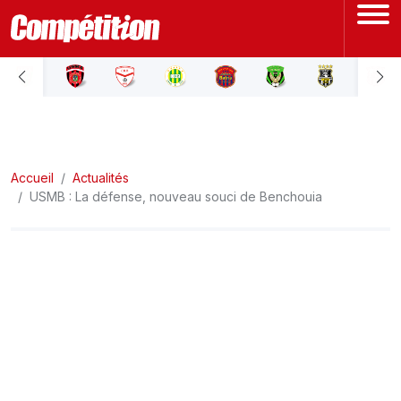
ACCUEIL
LIGUE 1
Accueil
LIGUE 2
Actualités
USMB : La défense, nouveau souci de Benchouia
COUPE D'ALGÉRIE
ÉQUIPE NATIONALE
COUPE DU MONDE
Actualités
Interviews