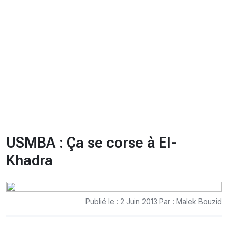
CHRONO
Vidéos
Fil d'actualités
La var
Version PDF
Politique de confidentialité
USMBA : Ça se corse à El-
Khadra
Publié le : 2 Juin 2013 Par : Malek Bouzid