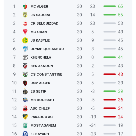
1
30
23
65
MC ALGER
2
30
14
55
JS SAOURA
3
30
23
53
CR BELOUIZDAD
4
30
5
49
MC ORAN
5
30
9
45
JS KABYLIE
6
30
3
45
OLYMPIQUE AKBOU
7
30
0
44
KHENCHELA
8
30
2
43
BEN AKNOUN
9
30
5
43
CS CONSTANTINE
10
30
5
39
USM ALGER
11
30
-3
39
ES SETIF
12
30
-5
36
MB ROUISSET
13
30
-5
34
ASO CHLEF
14
30
-19
24
PARADOU AC
15
30
-34
19
MOSTAGANEM
16
30
-23
17
EL BAYADH