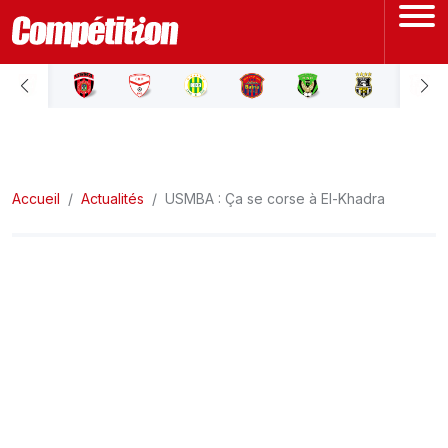
ACCUEIL
LIGUE 1
Accueil
LIGUE 2
Actualités
USMBA : Ça se corse à El-Khadra
COUPE D'ALGÉRIE
ÉQUIPE NATIONALE
COUPE DU MONDE
Actualités
Interviews