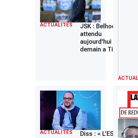
ACTUALITÉS
JSK : Belhocine
attendu
aujourd'hui ou
demain a Tizi
ACTUAL
ACTUALITÉS
Diss : « L’ESS a