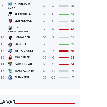
OLYMPIQUE
6
30
3
45
AKBOU
7
30
0
44
KHENCHELA
8
30
2
43
BEN AKNOUN
CS
9
30
5
43
CONSTANTINE
10
30
5
39
USM ALGER
11
30
-3
39
ES SETIF
12
30
-5
36
MB ROUISSET
13
30
-5
34
ASO CHLEF
14
30
-19
24
PARADOU AC
15
30
-34
19
MOSTAGANEM
16
30
-23
17
EL BAYADH
LA VAR