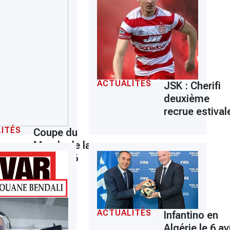
ACTUALITÉS
JSK : Cherifi
deuxième
recrue estival
ITÉS
Coupe du
Monde de la
FIFA 2026
ACTUALITÉS
Infantino en
Algérie le 6 avr