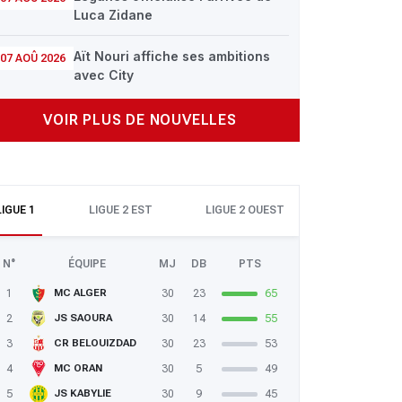
Luca Zidane
Aït Nouri affiche ses ambitions
07 AOÛ 2026
avec City
VOIR PLUS DE NOUVELLES
LIGUE 1
LIGUE 2 EST
LIGUE 2 OUEST
N°
ÉQUIPE
MJ
DB
PTS
1
30
23
65
MC ALGER
2
30
14
55
JS SAOURA
3
30
23
53
CR BELOUIZDAD
4
30
5
49
MC ORAN
5
30
9
45
JS KABYLIE