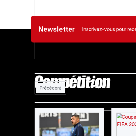
Newsletter
Inscrivez-vous pour rece
Article précédent : Raouraoua : «La Guinée équa
Précédent
Football