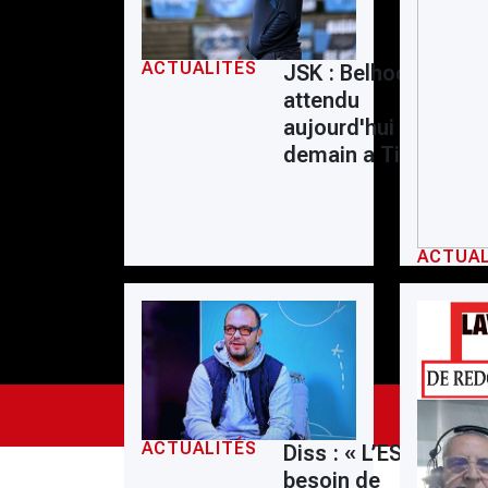
Ligue 1
Ligue 2
ACTUALITÉS
JSK : Belhocine
attendu
Coupe d'Algérie
aujourd'hui ou
Équipe nationale
demain a Tizi
Coupe du monde
ACTUAL
ACTUALITÉS
Diss : « L’ESS a
besoin de