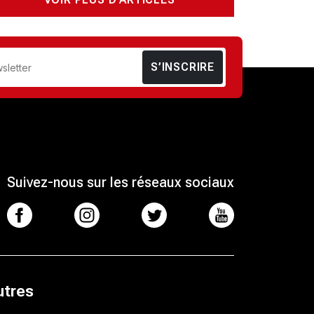
S’INSCRIRE
Suivez-nous sur les réseaux sociaux
 MOB 3  1 JSK: les Crabes remportent le derby kabyle
utres