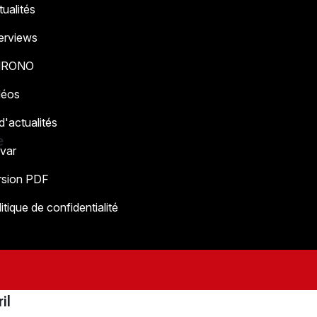
ualités
terviews
HRONO
déos
 d'actualités
e
 var
rsion PDF
itique de confidentialité
il