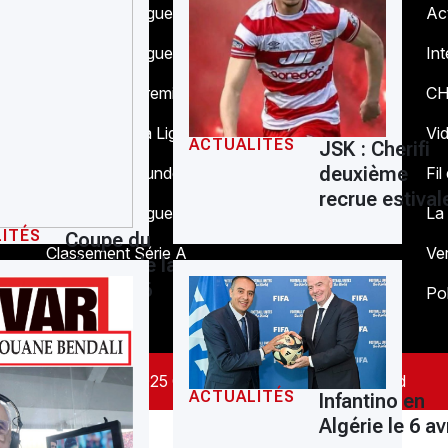
Classement Ligue 1 Mobilis
Act
Classement Ligue 2 Mobilis
In
Classement Premier League
C
Classement La Liga
Vi
ACTUALITÉS
JSK : Cherifi
deuxième
Classement Bundesliga
Fil
recrue estival
Classement Ligue 1 Française
La
ITÉS
Coupe du
Classement Série A
Ve
Monde de la
FIFA 2026
Pol
Copyright© 2025 Compétition - All Right Reserved
ACTUALITÉS
Infantino en
Algérie le 6 avr