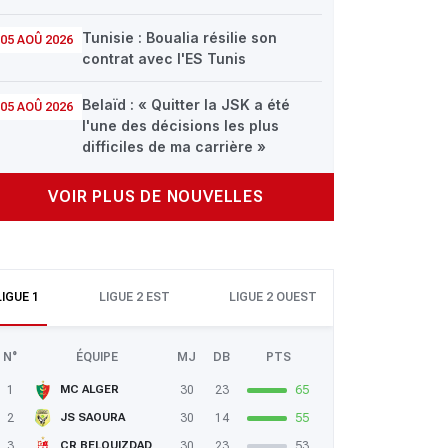
Tunisie : Boualia résilie son
05 AOÛ 2026
contrat avec l'ES Tunis
Belaïd : « Quitter la JSK a été
05 AOÛ 2026
l'une des décisions les plus
difficiles de ma carrière »
VOIR PLUS DE NOUVELLES
LIGUE 1
LIGUE 2 EST
LIGUE 2 OUEST
N°
ÉQUIPE
MJ
DB
PTS
1
30
23
65
MC ALGER
2
30
14
55
JS SAOURA
3
30
23
53
CR BELOUIZDAD