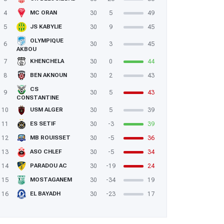
4
30
5
49
MC ORAN
5
30
9
45
JS KABYLIE
OLYMPIQUE
6
30
3
45
AKBOU
7
30
0
44
KHENCHELA
8
30
2
43
BEN AKNOUN
CS
9
30
5
43
CONSTANTINE
10
30
5
39
USM ALGER
11
30
-3
39
ES SETIF
12
30
-5
36
MB ROUISSET
13
30
-5
34
ASO CHLEF
14
30
-19
24
PARADOU AC
15
30
-34
19
MOSTAGANEM
16
30
-23
17
EL BAYADH