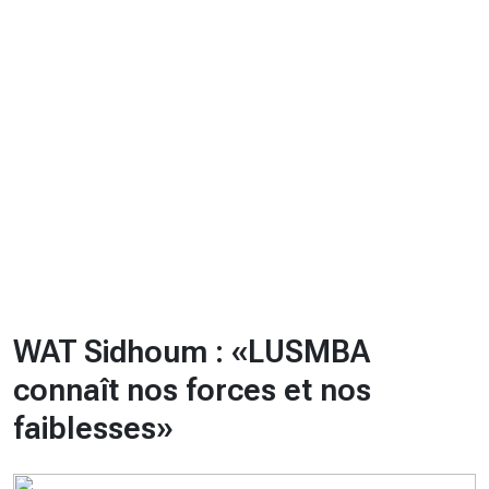
CHRONO
Vidéos
Fil d'actualités
La var
Version PDF
Politique de confidentialité
WAT Sidhoum : «LUSMBA
connaît nos forces et nos
faiblesses»