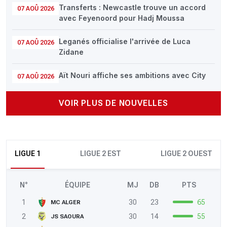
Transferts : Newcastle trouve un accord
07 AOÛ 2026
avec Feyenoord pour Hadj Moussa
Leganés officialise l'arrivée de Luca
07 AOÛ 2026
Zidane
Aït Nouri affiche ses ambitions avec City
07 AOÛ 2026
VOIR PLUS DE NOUVELLES
LIGUE 1
LIGUE 2 EST
LIGUE 2 OUEST
N°
ÉQUIPE
MJ
DB
PTS
1
30
23
65
MC ALGER
2
30
14
55
JS SAOURA