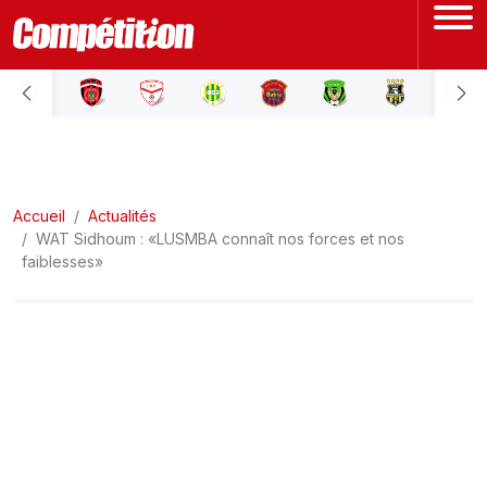
ACCUEIL
LIGUE 1
Accueil
LIGUE 2
Actualités
WAT Sidhoum : «LUSMBA connaît nos forces et nos
faiblesses»
COUPE D'ALGÉRIE
ÉQUIPE NATIONALE
COUPE DU MONDE
Actualités
Interviews