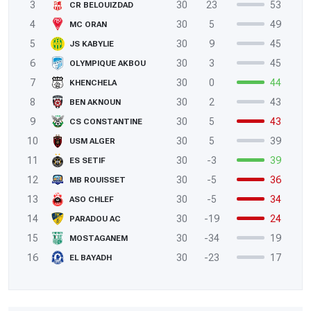
3
30
23
53
CR BELOUIZDAD
4
30
5
49
MC ORAN
5
30
9
45
JS KABYLIE
6
30
3
45
OLYMPIQUE AKBOU
7
30
0
44
KHENCHELA
8
30
2
43
BEN AKNOUN
9
30
5
43
CS CONSTANTINE
10
30
5
39
USM ALGER
11
30
-3
39
ES SETIF
12
30
-5
36
MB ROUISSET
13
30
-5
34
ASO CHLEF
14
30
-19
24
PARADOU AC
15
30
-34
19
MOSTAGANEM
16
30
-23
17
EL BAYADH