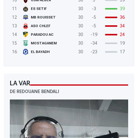
10
30
5
39
USM ALGER
11
30
-3
39
ES SETIF
12
30
-5
36
MB ROUISSET
13
30
-5
34
ASO CHLEF
14
30
-19
24
PARADOU AC
15
30
-34
19
MOSTAGANEM
16
30
-23
17
EL BAYADH
LA VAR
DE REDOUANE BENDALI