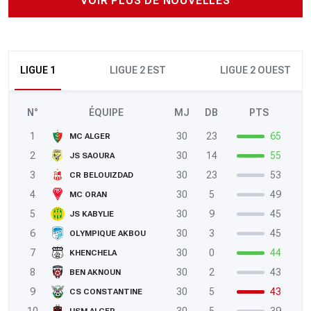
VOIR PLUS DE NOUVELLES
LIGUE 1
LIGUE 2 EST
LIGUE 2 OUEST
N°
ÉQUIPE
MJ
DB
PTS
1
30
23
65
MC ALGER
2
30
14
55
JS SAOURA
3
30
23
53
CR BELOUIZDAD
4
30
5
49
MC ORAN
5
30
9
45
JS KABYLIE
6
30
3
45
OLYMPIQUE AKBOU
7
30
0
44
KHENCHELA
8
30
2
43
BEN AKNOUN
9
30
5
43
CS CONSTANTINE