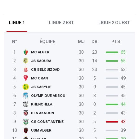
LIGUE 1
LIGUE 2 EST
LIGUE 2 OUEST
N°
ÉQUIPE
MJ
DB
PTS
1
30
23
65
MC ALGER
2
30
14
55
JS SAOURA
3
30
23
53
CR BELOUIZDAD
4
30
5
49
MC ORAN
5
30
9
45
JS KABYLIE
6
30
3
45
OLYMPIQUE AKBOU
7
30
0
44
KHENCHELA
8
30
2
43
BEN AKNOUN
9
30
5
43
CS CONSTANTINE
10
30
5
39
USM ALGER