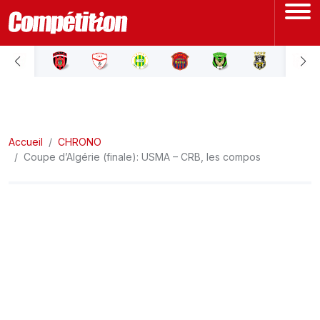
ACCUEIL
LIGUE 1
Accueil
LIGUE 2
CHRONO
Coupe d’Algérie (finale): USMA – CRB, les compos
COUPE D'ALGÉRIE
ÉQUIPE NATIONALE
COUPE DU MONDE
Actualités
Interviews