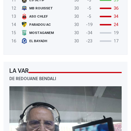
11
30
-3
39
ES SETIF
12
30
-5
36
MB ROUISSET
13
30
-5
34
ASO CHLEF
14
30
-19
24
PARADOU AC
15
30
-34
19
MOSTAGANEM
16
30
-23
17
EL BAYADH
LA VAR
DE REDOUANE BENDALI