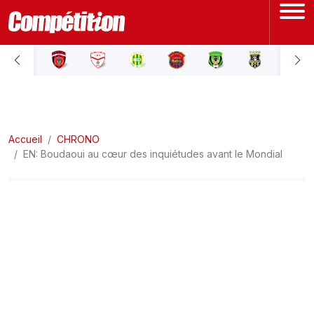
ACCUEIL
LIGUE 1
Accueil
LIGUE 2
CHRONO
EN: Boudaoui au cœur des inquiétudes avant le Mondial
COUPE D'ALGÉRIE
ÉQUIPE NATIONALE
COUPE DU MONDE
Actualités
Interviews