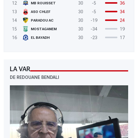
12
30
-5
36
MB ROUISSET
13
30
-5
34
ASO CHLEF
14
30
-19
24
PARADOU AC
15
30
-34
19
MOSTAGANEM
16
30
-23
17
EL BAYADH
LA VAR
DE REDOUANE BENDALI