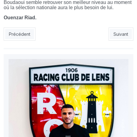
Boudaoui semble retrouver son meilleur niveau au moment
où la sélection nationale aura le plus besoin de lui.
Ouenzar Riad.
Article précédent : Tougaï risque gros après les incidents du d
Article sui
Précédent
Suivant