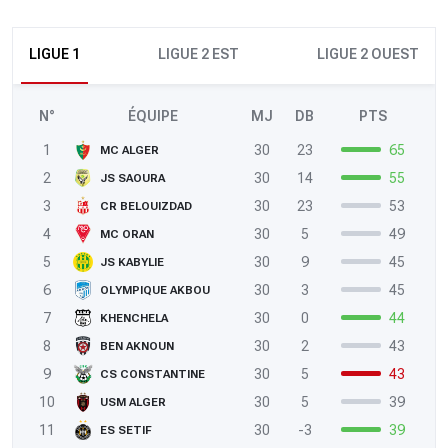
LIGUE 1
LIGUE 2 EST
LIGUE 2 OUEST
N°
ÉQUIPE
MJ
DB
PTS
1
30
23
65
MC ALGER
2
30
14
55
JS SAOURA
3
30
23
53
CR BELOUIZDAD
4
30
5
49
MC ORAN
5
30
9
45
JS KABYLIE
6
30
3
45
OLYMPIQUE AKBOU
7
30
0
44
KHENCHELA
8
30
2
43
BEN AKNOUN
9
30
5
43
CS CONSTANTINE
10
30
5
39
USM ALGER
11
30
-3
39
ES SETIF