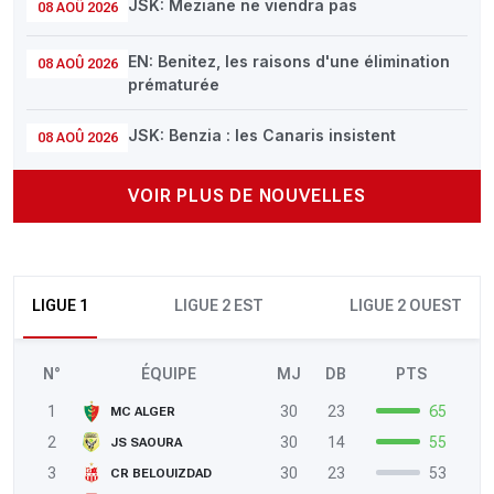
JSK: Meziane ne viendra pas
08 AOÛ 2026
EN: Benitez, les raisons d'une élimination
08 AOÛ 2026
prématurée
JSK: Benzia : les Canaris insistent
08 AOÛ 2026
VOIR PLUS DE NOUVELLES
LIGUE 1
LIGUE 2 EST
LIGUE 2 OUEST
N°
ÉQUIPE
MJ
DB
PTS
1
30
23
65
MC ALGER
2
30
14
55
JS SAOURA
3
30
23
53
CR BELOUIZDAD