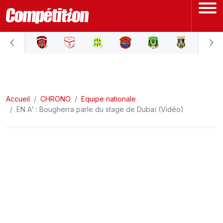
ACCUEIL
LIGUE 1
Accueil
LIGUE 2
CHRONO
Equipe nationale
EN A' : Bougherra parle du stage de Dubaï (Vidéo)
COUPE D'ALGÉRIE
ÉQUIPE NATIONALE
COUPE DU MONDE
Actualités
Interviews