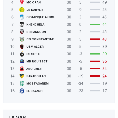
4
30
5
49
MC ORAN
5
30
9
45
JS KABYLIE
6
30
3
45
OLYMPIQUE AKBOU
7
30
0
44
KHENCHELA
8
30
2
43
BEN AKNOUN
9
30
5
43
CS CONSTANTINE
10
30
5
39
USM ALGER
11
30
-3
39
ES SETIF
12
30
-5
36
MB ROUISSET
13
30
-5
34
ASO CHLEF
14
30
-19
24
PARADOU AC
15
30
-34
19
MOSTAGANEM
16
30
-23
17
EL BAYADH
LA VAR