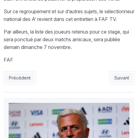
Sur ce regroupement et sur d’autres sujets, le sélectionneur
national des A’ revient dans cet entretien à FAF TV.
Par ailleurs, la liste des joueurs retenus pour ce stage, qui
sera ponctué par deux matchs amicaux, sera publiée
demain dimanche 7 novembre.
FAF
Article précédent : EN A': Bougherra dévoile une liste de 24 jo
Article sui
Précédent
Suivant