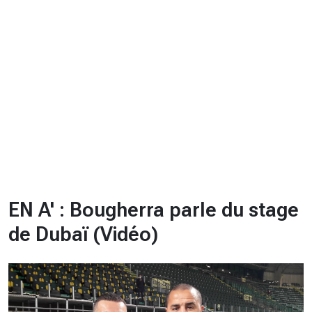
CHRONO
Vidéos
Fil d'actualités
La var
Version PDF
Politique de confidentialité
EN A' : Bougherra parle du stage
de Dubaï (Vidéo)