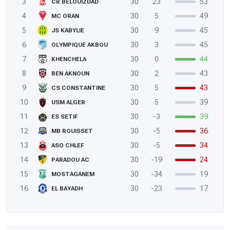
3
30
23
53
CR BELOUIZDAD
4
30
5
49
MC ORAN
5
30
9
45
JS KABYLIE
6
30
3
45
OLYMPIQUE AKBOU
7
30
0
44
KHENCHELA
8
30
2
43
BEN AKNOUN
9
30
5
43
CS CONSTANTINE
10
30
5
39
USM ALGER
11
30
-3
39
ES SETIF
12
30
-5
36
MB ROUISSET
13
30
-5
34
ASO CHLEF
14
30
-19
24
PARADOU AC
15
30
-34
19
MOSTAGANEM
16
30
-23
17
EL BAYADH