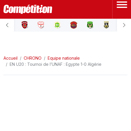
ACCUEIL
LIGUE 1
Accueil
LIGUE 2
CHRONO
Equipe nationale
EN U20 : Tournoi de l’UNAF : Egypte 1-0 Algérie
COUPE D'ALGÉRIE
ÉQUIPE NATIONALE
COUPE DU MONDE
Actualités
Interviews