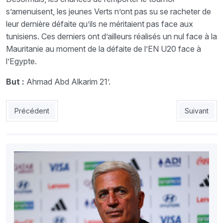
s’amenuisent, les jeunes Verts n’ont pas su se racheter de
leur dernière défaite qu’ils ne méritaient pas face aux
tunisiens. Ces derniers ont d’ailleurs réalisés un nul face à la
Mauritanie au moment de la défaite de l’EN U20 face à
l’Egypte.
But :
Ahmad Abd Alkarim 21’.
Article précédent : Algérie-Burkina Faso, la vente des billets d
Article suiv
Précédent
Suivant