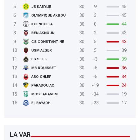
5
30
9
45
JS KABYLIE
6
30
3
45
OLYMPIQUE AKBOU
7
30
0
44
KHENCHELA
8
30
2
43
BEN AKNOUN
9
30
5
43
CS CONSTANTINE
10
30
5
39
USM ALGER
11
30
-3
39
ES SETIF
12
30
-5
36
MB ROUISSET
13
30
-5
34
ASO CHLEF
14
30
-19
24
PARADOU AC
15
30
-34
19
MOSTAGANEM
16
30
-23
17
EL BAYADH
LA VAR