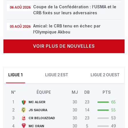
Coupe de la Confédération : l’USMA et le
06 AOÛ 2026
CRB fixés sur leurs adversaires
Amical: le CRB tenu en échec par
05 AOÛ 2026
l’Olympique Akbou
VOIR PLUS DE NOUVELLES
LIGUE 1
LIGUE 2 EST
LIGUE 2 OUEST
N°
ÉQUIPE
MJ
DB
PTS
1
30
23
65
MC ALGER
2
30
14
55
JS SAOURA
3
30
23
53
CR BELOUIZDAD
4
30
5
49
MC ORAN