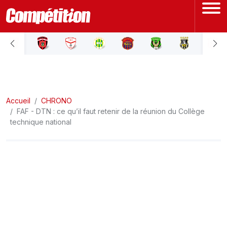
ACCUEIL
LIGUE 1
Accueil
LIGUE 2
CHRONO
FAF - DTN : ce qu’il faut retenir de la réunion du Collège
technique national
COUPE D'ALGÉRIE
ÉQUIPE NATIONALE
COUPE DU MONDE
Actualités
Interviews