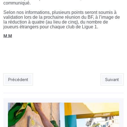
communiqué.
Selon nos informations, plusieurs points seront soumis à
validation lors de la prochaine réunion du BF, à l’image de
la réduction à quatre (au lieu de cinq), du nombre de
joueurs étrangers pour chaque club de Ligue 1.
M.M
Article précédent : Suède – Algérie (Amical): la vente des billet
Article sui
Précédent
Suivant