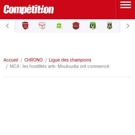
ACCUEIL
LIGUE 1
Accueil
LIGUE 2
CHRONO
Ligue des champions
MCA : les hostilités anti- Mouloudia ont commencé
COUPE D'ALGÉRIE
ÉQUIPE NATIONALE
COUPE DU MONDE
Actualités
Interviews