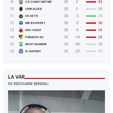
9
30
5
43
CS CONSTANTINE
10
30
5
39
USM ALGER
11
30
-3
39
ES SETIF
12
30
-5
36
MB ROUISSET
13
30
-5
34
ASO CHLEF
14
30
-19
24
PARADOU AC
15
30
-34
19
MOSTAGANEM
16
30
-23
17
EL BAYADH
LA VAR
DE REDOUANE BENDALI