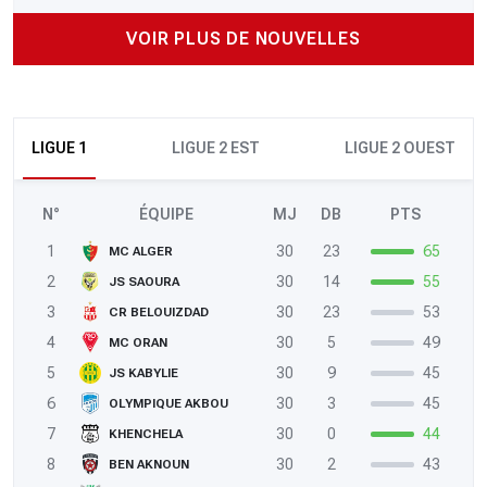
VOIR PLUS DE NOUVELLES
LIGUE 1
LIGUE 2 EST
LIGUE 2 OUEST
N°
ÉQUIPE
MJ
DB
PTS
1
30
23
65
MC ALGER
2
30
14
55
JS SAOURA
3
30
23
53
CR BELOUIZDAD
4
30
5
49
MC ORAN
5
30
9
45
JS KABYLIE
6
30
3
45
OLYMPIQUE AKBOU
7
30
0
44
KHENCHELA
8
30
2
43
BEN AKNOUN