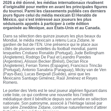
2026 a été donné, les médias internationaux rivalisent
d’originalité pour mettre en avant les principales figures
du tournoi. Parmi les classements publiés ces derniers
jours figure celui du média mexicain El Heraldo de
México, qui s’est intéressé aux joueurs les plus
séduisants appelés à participer à cette édition
organisée au Mexique, aux États-Unis et au Canada.
Dans sa sélection des quinze joueurs les plus beaux du
Mondial, le média mexicain a retenu Luca Zidane, le
gardien de but de l’EN. Une présence qui le place aux
côtés de plusieurs vedettes du football mondial, parmi
lesquelles Cristiano Ronaldo (Portugal), Jude Bellingham
(Angleterre), Rodrigo De Paul et Leandro Paredes
(Argentine), Alisson Becker (Brésil), Declan Rice
(Angleterre), Ferran Torres (Espagne), Francisco Trincão
(Portugal), Antonio Sanabria (Paraguay), Micky van de Ven
(Pays-Bas), Lucas Bergvall (Suède), ainsi que les
Mexicains Santiago Giménez, Raúl Jiménez et Reyes
Romero.
Le portier des Verts est le seul joueur algérien figurant dans
cette liste, ce qui confirme une nouvelle fois l’intérêt
médiatique dont il bénéficie depuis son arrivée en sélection
nationale. Son patronyme, associé à l’héritage laissé par
son père Zineddine Zidane, continue naturellement d’attirer