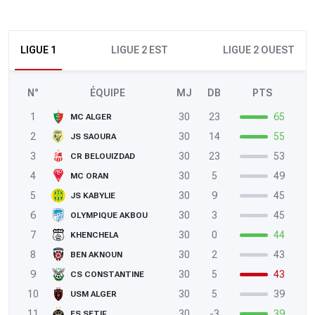
LIGUE 1
LIGUE 2 EST
LIGUE 2 OUEST
N°
ÉQUIPE
MJ
DB
PTS
1
30
23
65
MC ALGER
2
30
14
55
JS SAOURA
3
30
23
53
CR BELOUIZDAD
4
30
5
49
MC ORAN
5
30
9
45
JS KABYLIE
6
30
3
45
OLYMPIQUE AKBOU
7
30
0
44
KHENCHELA
8
30
2
43
BEN AKNOUN
9
30
5
43
CS CONSTANTINE
10
30
5
39
USM ALGER
11
30
-3
39
ES SETIF