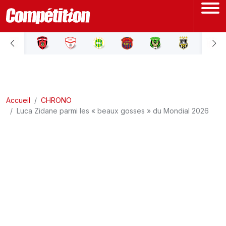
ACCUEIL
LIGUE 1
Accueil
LIGUE 2
CHRONO
Luca Zidane parmi les « beaux gosses » du Mondial 2026
COUPE D'ALGÉRIE
ÉQUIPE NATIONALE
COUPE DU MONDE
Actualités
Interviews