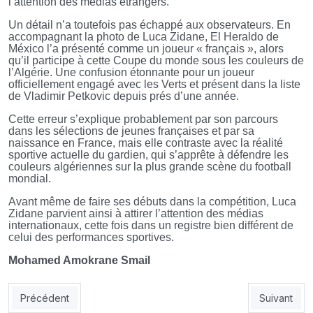
l’attention des médias étrangers.
Un détail n’a toutefois pas échappé aux observateurs. En
accompagnant la photo de Luca Zidane, El Heraldo de
México l’a présenté comme un joueur « français », alors
qu’il participe à cette Coupe du monde sous les couleurs de
l’Algérie. Une confusion étonnante pour un joueur
officiellement engagé avec les Verts et présent dans la liste
de Vladimir Petkovic depuis prés d’une année.
Cette erreur s’explique probablement par son parcours
dans les sélections de jeunes françaises et par sa
naissance en France, mais elle contraste avec la réalité
sportive actuelle du gardien, qui s’apprête à défendre les
couleurs algériennes sur la plus grande scène du football
mondial.
Avant même de faire ses débuts dans la compétition, Luca
Zidane parvient ainsi à attirer l’attention des médias
internationaux, cette fois dans un registre bien différent de
celui des performances sportives.
Mohamed Amokrane Smail
Article précédent : EN: Lawrence aux couleurs de l’Algérie
Article sui
Précédent
Suivant