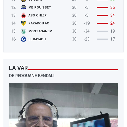
12
30
-5
36
MB ROUISSET
13
30
-5
34
ASO CHLEF
14
30
-19
24
PARADOU AC
15
30
-34
19
MOSTAGANEM
16
30
-23
17
EL BAYADH
LA VAR
DE REDOUANE BENDALI