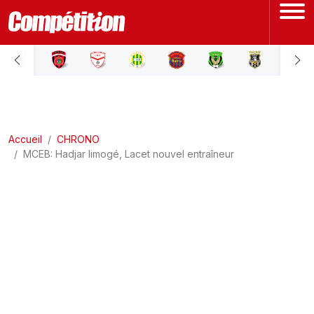
ACCUEIL
LIGUE 1
Accueil
LIGUE 2
CHRONO
MCEB: Hadjar limogé, Lacet nouvel entraîneur
COUPE D'ALGÉRIE
ÉQUIPE NATIONALE
COUPE DU MONDE
Actualités
Interviews