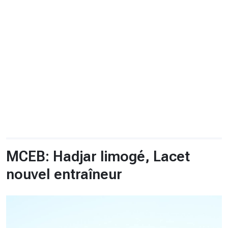
CHRONO
Vidéos
Fil d'actualités
La var
Version PDF
Politique de confidentialité
MCEB: Hadjar limogé, Lacet
nouvel entraîneur