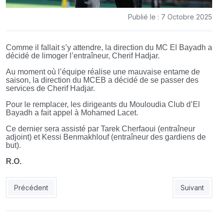
Publié le : 7 Octobre 2025
Comme il fallait s’y attendre, la direction du MC El Bayadh a
décidé de limoger l’entraîneur, Cherif Hadjar.
Au moment où l’équipe réalise une mauvaise entame de
saison, la direction du MCEB a décidé de se passer des
services de Cherif Hadjar.
Pour le remplacer, les dirigeants du Mouloudia Club d’El
Bayadh a fait appel à Mohamed Lacet.
Ce dernier sera assisté par Tarek Cherfaoui (entraîneur
adjoint) et Kessi Benmakhlouf (entraîneur des gardiens de
but).
R.O.
Article précédent : Amical EN A’ - Palestine : « Deux rendez-vou
Article suiva
Précédent
Suivant