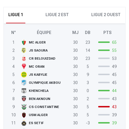
LIGUE 1
LIGUE 2 EST
LIGUE 2 OUEST
N°
ÉQUIPE
MJ
DB
PTS
1
30
23
65
MC ALGER
2
30
14
55
JS SAOURA
3
30
23
53
CR BELOUIZDAD
4
30
5
49
MC ORAN
5
30
9
45
JS KABYLIE
6
30
3
45
OLYMPIQUE AKBOU
7
30
0
44
KHENCHELA
8
30
2
43
BEN AKNOUN
9
30
5
43
CS CONSTANTINE
10
30
5
39
USM ALGER
11
30
-3
39
ES SETIF