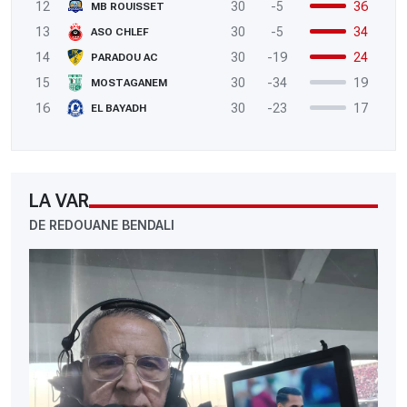
12
30
-5
36
MB ROUISSET
13
30
-5
34
ASO CHLEF
14
30
-19
24
PARADOU AC
15
30
-34
19
MOSTAGANEM
16
30
-23
17
EL BAYADH
LA VAR
DE REDOUANE BENDALI