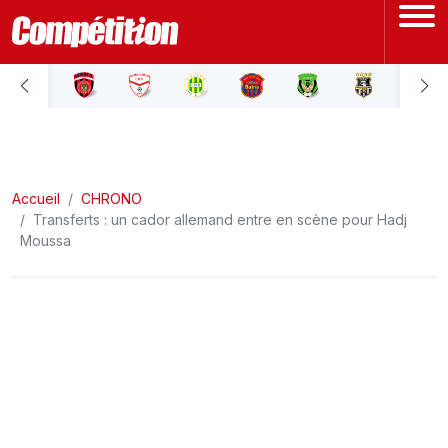
ACCUEIL
LIGUE 1
Accueil
LIGUE 2
CHRONO
Transferts : un cador allemand entre en scène pour Hadj
Moussa
COUPE D'ALGÉRIE
ÉQUIPE NATIONALE
COUPE DU MONDE
Actualités
Interviews