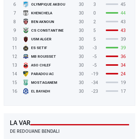
6
30
3
45
OLYMPIQUE AKBOU
7
30
0
44
KHENCHELA
8
30
2
43
BEN AKNOUN
9
30
5
43
CS CONSTANTINE
10
30
5
39
USM ALGER
11
30
-3
39
ES SETIF
12
30
-5
36
MB ROUISSET
13
30
-5
34
ASO CHLEF
14
30
-19
24
PARADOU AC
15
30
-34
19
MOSTAGANEM
16
30
-23
17
EL BAYADH
LA VAR
DE REDOUANE BENDALI