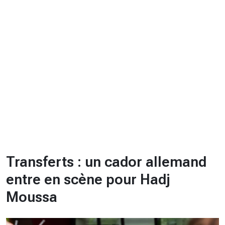
CHRONO
Vidéos
Fil d'actualités
La var
Version PDF
Politique de confidentialité
Transferts : un cador allemand
entre en scène pour Hadj
Moussa