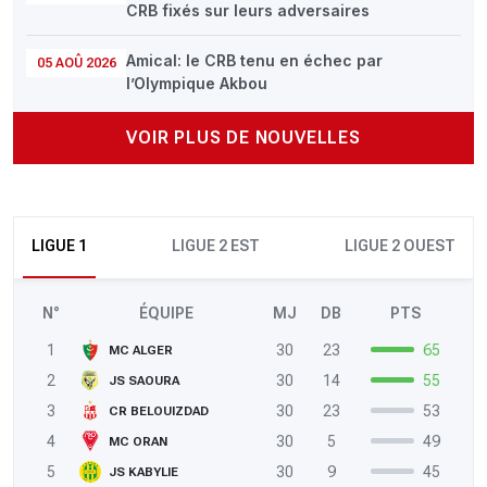
CRB fixés sur leurs adversaires
Amical: le CRB tenu en échec par
05 AOÛ 2026
l’Olympique Akbou
VOIR PLUS DE NOUVELLES
LIGUE 1
LIGUE 2 EST
LIGUE 2 OUEST
N°
ÉQUIPE
MJ
DB
PTS
1
30
23
65
MC ALGER
2
30
14
55
JS SAOURA
3
30
23
53
CR BELOUIZDAD
4
30
5
49
MC ORAN
5
30
9
45
JS KABYLIE