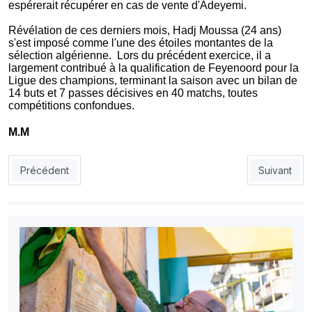
espérerait récupérer en cas de vente d'Adeyemi.
Révélation de ces derniers mois, Hadj Moussa (24 ans)
s'est imposé comme l'une des étoiles montantes de la
sélection algérienne.
Lors du précédent exercice, il a
largement contribué à la qualification de Feyenoord pour la
Ligue des champions, terminant la saison avec un bilan de
14 buts et 7 passes décisives en 40 matchs, toutes
compétitions confondues.
M.M
Article précédent : CRB : Sbia s'en va après un bref passage
Article sui
Précédent
Suivant