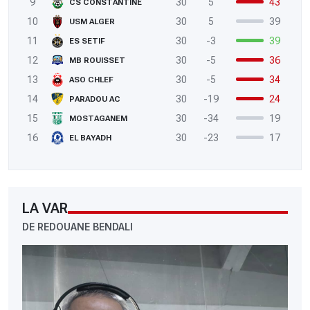
9
30
5
43
CS CONSTANTINE
10
30
5
39
USM ALGER
11
30
-3
39
ES SETIF
12
30
-5
36
MB ROUISSET
13
30
-5
34
ASO CHLEF
14
30
-19
24
PARADOU AC
15
30
-34
19
MOSTAGANEM
16
30
-23
17
EL BAYADH
LA VAR
DE REDOUANE BENDALI