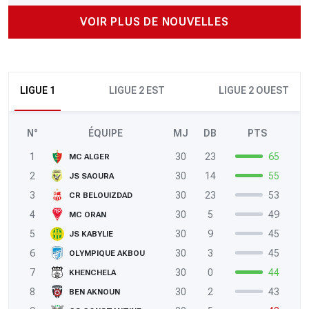
VOIR PLUS DE NOUVELLES
LIGUE 1
LIGUE 2 EST
LIGUE 2 OUEST
N°
ÉQUIPE
MJ
DB
PTS
1
30
23
65
MC ALGER
2
30
14
55
JS SAOURA
3
30
23
53
CR BELOUIZDAD
4
30
5
49
MC ORAN
5
30
9
45
JS KABYLIE
6
30
3
45
OLYMPIQUE AKBOU
7
30
0
44
KHENCHELA
8
30
2
43
BEN AKNOUN