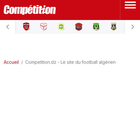
ACCUEIL
LIGUE 1
Accueil
LIGUE 2
Competition.dz - Le site du football algérien
COUPE D'ALGÉRIE
ÉQUIPE NATIONALE
COUPE DU MONDE
Actualités
Interviews