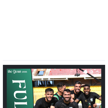
CHRONO
Vidéos
Fil d'actualités
La var
Version PDF
Politique de confidentialité