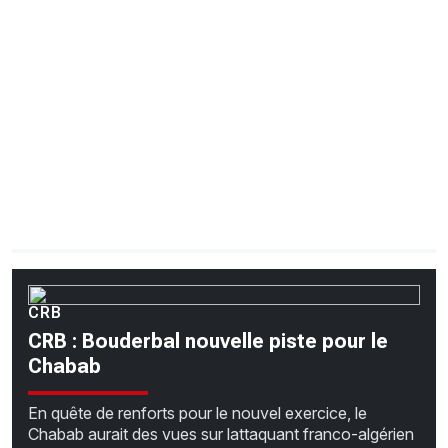
CHRONO
Vidéos
Fil d'actualités
La var
Version PDF
Politique de confidentialité
CRB
CRB : Bouderbal nouvelle piste pour le
Chabab
En quête de renforts pour le nouvel exercice, le
Chabab aurait des vues sur lattaquant franco-algérien