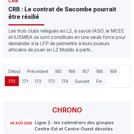
CRB
CRB : Le contrat de Sacombe pourrait
être résilié
Les trois clubs relégués en L2, à savoir lASO, le MCEE
et lUSMBA se sont constitués en une seule force pour
demander à la LFP de permettre à leurs joueurs
africains de jouer en L2 Mobilis à partir...
Début
Précédent
165
166
167
168
169
170
171
172
173
174
Suivant
Fin
CHRONO
Ligue 2 : les calendriers des groupes
09 AOÛ 2026
Centre-Est et Centre-Ouest dévoilés