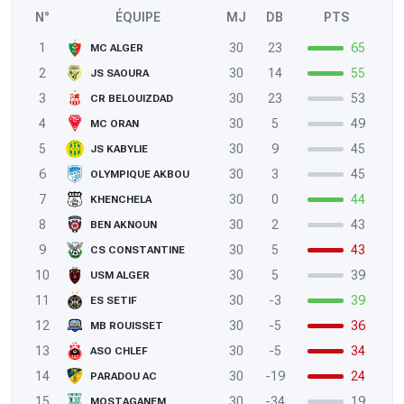
N°
ÉQUIPE
MJ
DB
PTS
1
30
23
65
MC ALGER
2
30
14
55
JS SAOURA
3
30
23
53
CR BELOUIZDAD
4
30
5
49
MC ORAN
5
30
9
45
JS KABYLIE
6
30
3
45
OLYMPIQUE AKBOU
7
30
0
44
KHENCHELA
8
30
2
43
BEN AKNOUN
9
30
5
43
CS CONSTANTINE
10
30
5
39
USM ALGER
11
30
-3
39
ES SETIF
12
30
-5
36
MB ROUISSET
13
30
-5
34
ASO CHLEF
14
30
-19
24
PARADOU AC
15
30
-34
19
MOSTAGANEM