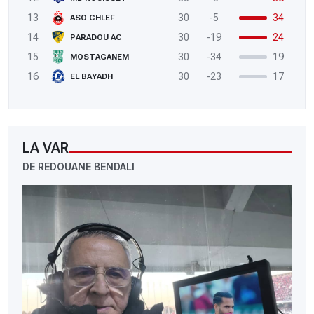
13
30
-5
34
ASO CHLEF
14
30
-19
24
PARADOU AC
15
30
-34
19
MOSTAGANEM
16
30
-23
17
EL BAYADH
LA VAR
DE REDOUANE BENDALI