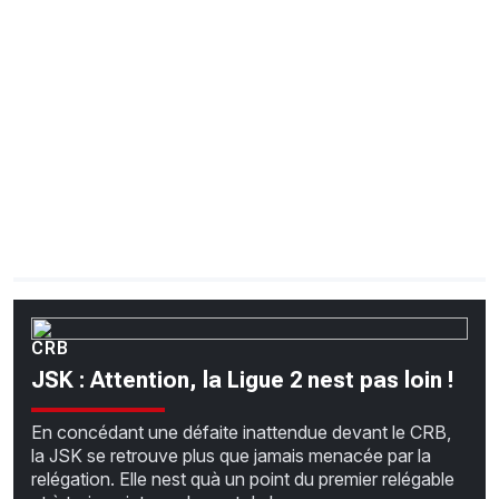
CHRONO
Vidéos
Fil d'actualités
La var
Version PDF
Politique de confidentialité
CRB
JSK : Attention, la Ligue 2 nest pas loin !
En concédant une défaite inattendue devant le CRB,
la JSK se retrouve plus que jamais menacée par la
relégation. Elle nest quà un point du premier relégable