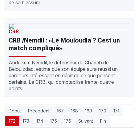
de sa blessure.
CRB
CRB /Nemdil : «Le Mouloudia ? Cest un
match compliqué»
Abdelkrim Nemdil, le défenseur du Chabab de
Belouizdad, estime que son équipe aura réussi un
parcours intéressant en dépit de ce que pensent
certains. Le CRB, qui comptabilise trente-quatre
points...
Début
Précédent
167
168
169
170
171
172
173
174
175
176
Suivant
Fin