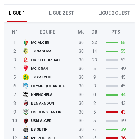
LIGUE 1
LIGUE 2 EST
LIGUE 2 OUEST
N°
ÉQUIPE
MJ
DB
PTS
1
30
23
65
MC ALGER
2
30
14
55
JS SAOURA
3
30
23
53
CR BELOUIZDAD
4
30
5
49
MC ORAN
5
30
9
45
JS KABYLIE
6
30
3
45
OLYMPIQUE AKBOU
7
30
0
44
KHENCHELA
8
30
2
43
BEN AKNOUN
9
30
5
43
CS CONSTANTINE
10
30
5
39
USM ALGER
11
30
-3
39
ES SETIF
12
30
-5
36
MB ROUISSET