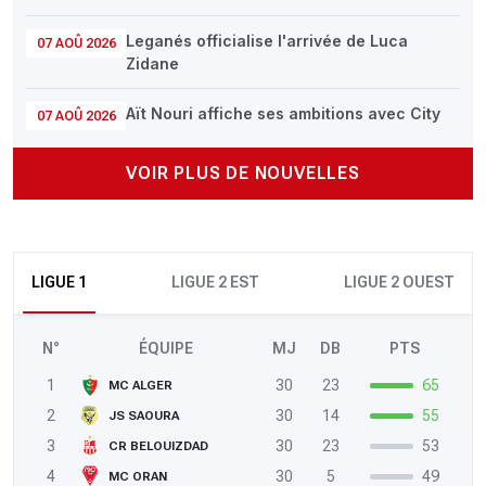
Leganés officialise l'arrivée de Luca
07 AOÛ 2026
Zidane
Aït Nouri affiche ses ambitions avec City
07 AOÛ 2026
VOIR PLUS DE NOUVELLES
LIGUE 1
LIGUE 2 EST
LIGUE 2 OUEST
N°
ÉQUIPE
MJ
DB
PTS
1
30
23
65
MC ALGER
2
30
14
55
JS SAOURA
3
30
23
53
CR BELOUIZDAD
4
30
5
49
MC ORAN