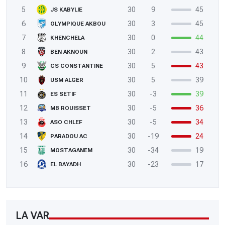
5
30
9
45
JS KABYLIE
6
30
3
45
OLYMPIQUE AKBOU
7
30
0
44
KHENCHELA
8
30
2
43
BEN AKNOUN
9
30
5
43
CS CONSTANTINE
10
30
5
39
USM ALGER
11
30
-3
39
ES SETIF
12
30
-5
36
MB ROUISSET
13
30
-5
34
ASO CHLEF
14
30
-19
24
PARADOU AC
15
30
-34
19
MOSTAGANEM
16
30
-23
17
EL BAYADH
LA VAR