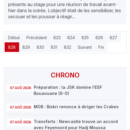
présents au stage pour une réunion de travail avant-
hier dans la soirée. Lobjectif était de les sensibiliser, les
secouer et les pousser à réagir...
Début
Précédent
823
824
825
826
827
828
829
830
831
832
Suivant
Fin
CHRONO
Préparation : la JSK domine l’ESF
07 AOÛ 2026
Bouaouane (6-0)
MOB : Biskri renonce à diriger les Crabes
07 AOÛ 2026
Transferts : Newcastle trouve un accord
07 AOÛ 2026
avec Feyenoord pour Hadj Moussa