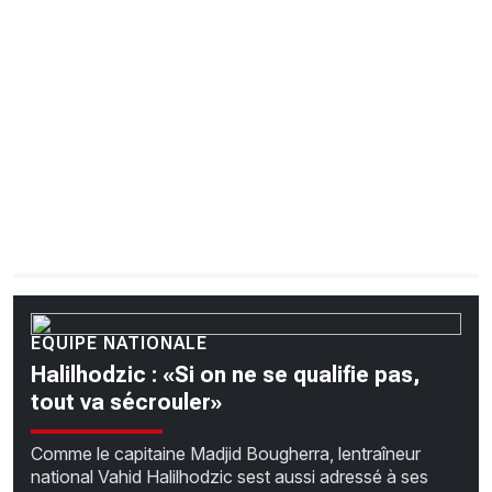
CHRONO
Vidéos
Fil d'actualités
La var
Version PDF
Politique de confidentialité
EQUIPE NATIONALE
Halilhodzic : «Si on ne se qualifie pas,
tout va sécrouler»
Comme le capitaine Madjid Bougherra, lentraîneur
national Vahid Halilhodzic sest aussi adressé à ses