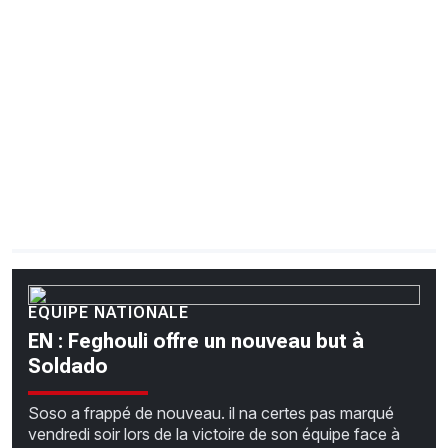
CHRONO
Vidéos
Fil d'actualités
La var
Version PDF
Politique de confidentialité
EQUIPE NATIONALE
EN : Feghouli offre un nouveau but à
Soldado
Soso a frappé de nouveau. il na certes pas marqué
vendredi soir lors de la victoire de son équipe face à