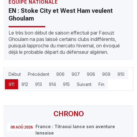
EQUIPE NATIONALE
EN : Stoke City et West Ham veulent
Ghoulam
Le très bon début de saison effectué par Faouzi
Ghoulam na pas laissé certains clubs indifférents,
puisquà lapproche du mercato hivernal, on évoqué
déjà le probable départ du défenseur algérien.
Début
Précédent
906
907
908
909
910
911
912
913
914
915
Suivant
Fin
CHRONO
France : Titraoui lance son aventure
08 AOÛ 2026
lensoise