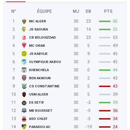
N°
ÉQUIPE
MJ
DB
PTS
1
30
23
65
MC ALGER
2
30
14
55
JS SAOURA
3
30
23
53
CR BELOUIZDAD
4
30
5
49
MC ORAN
5
30
9
45
JS KABYLIE
6
30
3
45
OLYMPIQUE AKBOU
7
30
0
44
KHENCHELA
8
30
2
43
BEN AKNOUN
9
30
5
43
CS CONSTANTINE
10
30
5
39
USM ALGER
11
30
-3
39
ES SETIF
12
30
-5
36
MB ROUISSET
13
30
-5
34
ASO CHLEF
14
30
-19
24
PARADOU AC