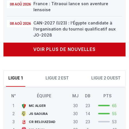
France : Titraoui lance son aventure
08 AOÛ 2026
lensoise
CAN-2027 (U23) : l’Égypte candidate à
08 AOÛ 2026
l’organisation du tournoi qualificatif aux
JO-2028
VOIR PLUS DE NOUVELLES
LIGUE 1
LIGUE 2 EST
LIGUE 2 OUEST
N°
ÉQUIPE
MJ
DB
PTS
1
30
23
65
MC ALGER
2
30
14
55
JS SAOURA
3
30
23
53
CR BELOUIZDAD