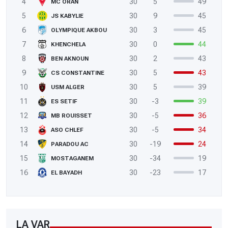
4
30
5
49
MC ORAN
5
30
9
45
JS KABYLIE
6
30
3
45
OLYMPIQUE AKBOU
7
30
0
44
KHENCHELA
8
30
2
43
BEN AKNOUN
9
30
5
43
CS CONSTANTINE
10
30
5
39
USM ALGER
11
30
-3
39
ES SETIF
12
30
-5
36
MB ROUISSET
13
30
-5
34
ASO CHLEF
14
30
-19
24
PARADOU AC
15
30
-34
19
MOSTAGANEM
16
30
-23
17
EL BAYADH
LA VAR