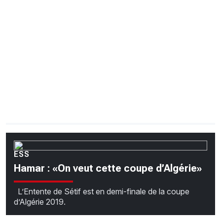
CHRONO
Vidéos
Fil d'actualités
La var
Version PDF
Politique de confidentialité
ESS
Hamar : «On veut cette coupe d’Algérie»
L’Entente de Sétif est en demi-finale de la coupe
d’Algérie 2019.