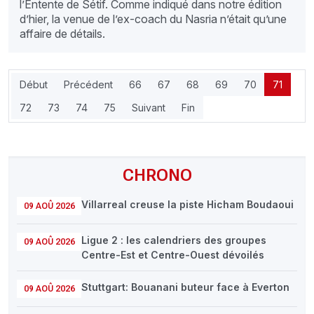
l’Entente de Sétif. Comme indiqué dans notre édition
d’hier, la venue de l’ex-coach du Nasria n’était qu’une
affaire de détails.
Début
Précédent
66
67
68
69
70
71
72
73
74
75
Suivant
Fin
CHRONO
Villarreal creuse la piste Hicham Boudaoui
09 AOÛ 2026
Ligue 2 : les calendriers des groupes
09 AOÛ 2026
Centre-Est et Centre-Ouest dévoilés
Stuttgart: Bouanani buteur face à Everton
09 AOÛ 2026