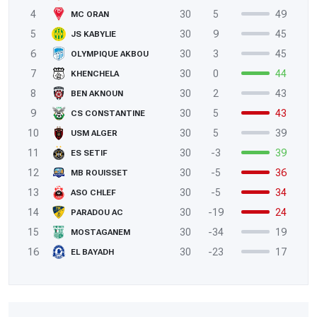
4
30
5
49
MC ORAN
5
30
9
45
JS KABYLIE
6
30
3
45
OLYMPIQUE AKBOU
7
30
0
44
KHENCHELA
8
30
2
43
BEN AKNOUN
9
30
5
43
CS CONSTANTINE
10
30
5
39
USM ALGER
11
30
-3
39
ES SETIF
12
30
-5
36
MB ROUISSET
13
30
-5
34
ASO CHLEF
14
30
-19
24
PARADOU AC
15
30
-34
19
MOSTAGANEM
16
30
-23
17
EL BAYADH