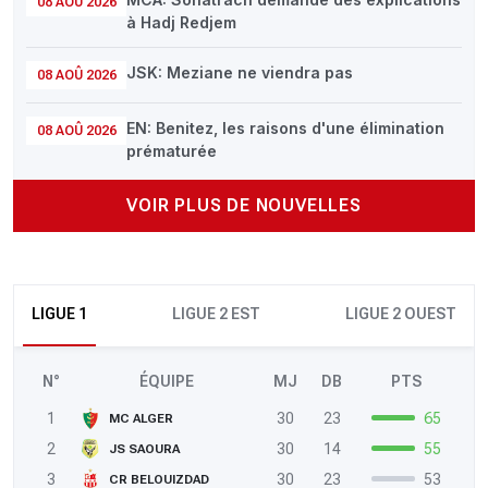
08 AOÛ 2026
à Hadj Redjem
JSK: Meziane ne viendra pas
08 AOÛ 2026
EN: Benitez, les raisons d'une élimination
08 AOÛ 2026
prématurée
VOIR PLUS DE NOUVELLES
LIGUE 1
LIGUE 2 EST
LIGUE 2 OUEST
N°
ÉQUIPE
MJ
DB
PTS
1
30
23
65
MC ALGER
2
30
14
55
JS SAOURA
3
30
23
53
CR BELOUIZDAD