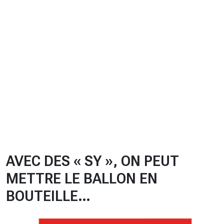
CHRONO
Vidéos
Fil d'actualités
La var
Version PDF
Politique de confidentialité
AVEC DES « SY », ON PEUT
METTRE LE BALLON EN
BOUTEILLE…