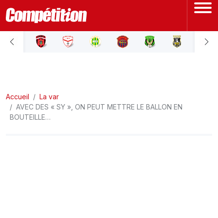
ACCUEIL
LIGUE 1
Accueil
LIGUE 2
La var
AVEC DES « SY », ON PEUT METTRE LE BALLON EN
BOUTEILLE…
COUPE D'ALGÉRIE
ÉQUIPE NATIONALE
COUPE DU MONDE
Actualités
Interviews