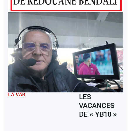
LA VAR
LES
VACANCES
DE « YB10 »