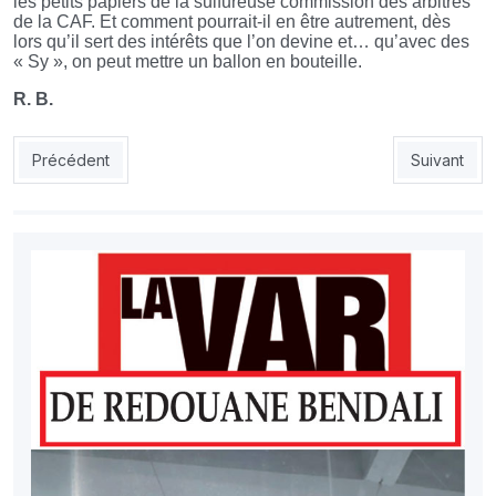
les petits papiers de la sulfureuse commission des arbitres
de la CAF. Et comment pourrait-il en être autrement, dès
lors qu’il sert des intérêts que l’on devine et… qu’avec des
« Sy », on peut mettre un ballon en bouteille.
R. B.
Article précédent : AVEC LE TEMPS, TOUT S’EN VA…
Article sui
Précédent
Suivant