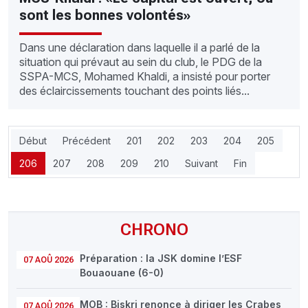
sont les bonnes volontés»
Dans une déclaration dans laquelle il a parlé de la
situation qui prévaut au sein du club, le PDG de la
SSPA-MCS, Mohamed Khaldi, a insisté pour porter
des éclaircissements touchant des points liés...
Début
Précédent
201
202
203
204
205
206
207
208
209
210
Suivant
Fin
CHRONO
Préparation : la JSK domine l’ESF
07 AOÛ 2026
Bouaouane (6-0)
MOB : Biskri renonce à diriger les Crabes
07 AOÛ 2026