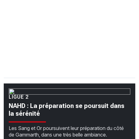
CHRONO
Vidéos
Fil d'actualités
La var
Version PDF
Politique de confidentialité
LIGUE 2
NAHD : La préparation se poursuit dans
la sérénité
Les Sang et Or poursuivent leur préparation du côté
de Gammarth, dans une très belle ambiance.