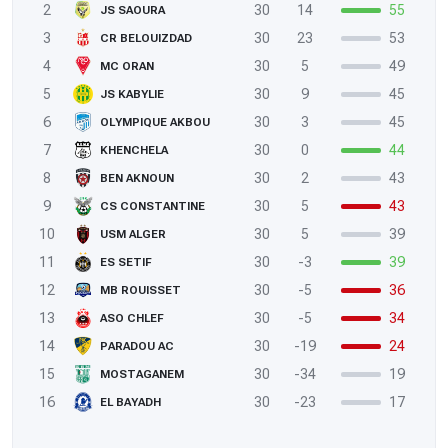
2
30
14
55
JS SAOURA
3
30
23
53
CR BELOUIZDAD
4
30
5
49
MC ORAN
5
30
9
45
JS KABYLIE
6
30
3
45
OLYMPIQUE AKBOU
7
30
0
44
KHENCHELA
8
30
2
43
BEN AKNOUN
9
30
5
43
CS CONSTANTINE
10
30
5
39
USM ALGER
11
30
-3
39
ES SETIF
12
30
-5
36
MB ROUISSET
13
30
-5
34
ASO CHLEF
14
30
-19
24
PARADOU AC
15
30
-34
19
MOSTAGANEM
16
30
-23
17
EL BAYADH