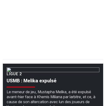
CHRONO
Vidéos
Fil d'actualités
La var
Version PDF
Politique de confidentialité
LIGUE 2
USMB : Melika expulsé
Le meneur de jeu, Mustapha Melika, a été expulsé
avant-hier face à Khemis Miliana par larbitre, et ce, à
cause de son altercation avec lun des joueurs de