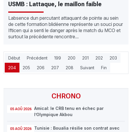
USMB : Lattaque, le maillon faible
Labsence dun percutant attaquant de pointe au sein
de cette formation blidéenne représente un souci pour
Ifticen qui a senti le danger après le match du MCO et
surtout la précédente rencontre...
Début
Précédent
199
200
201
202
203
204
205
206
207
208
Suivant
Fin
CHRONO
Amical: le CRB tenu en échec par
05 AOÛ 2026
l’Olympique Akbou
Tunisie : Boualia résilie son contrat avec
05 AOÛ 2026