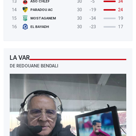
13
30
-5
34
ASO CHLEF
14
30
-19
24
PARADOU AC
15
30
-34
19
MOSTAGANEM
16
30
-23
17
EL BAYADH
LA VAR
DE REDOUANE BENDALI