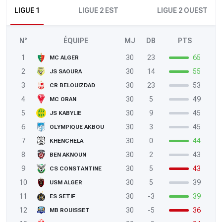
LIGUE 1
LIGUE 2 EST
LIGUE 2 OUEST
N°
ÉQUIPE
MJ
DB
PTS
1
30
23
65
MC ALGER
2
30
14
55
JS SAOURA
3
30
23
53
CR BELOUIZDAD
4
30
5
49
MC ORAN
5
30
9
45
JS KABYLIE
6
30
3
45
OLYMPIQUE AKBOU
7
30
0
44
KHENCHELA
8
30
2
43
BEN AKNOUN
9
30
5
43
CS CONSTANTINE
10
30
5
39
USM ALGER
11
30
-3
39
ES SETIF
12
30
-5
36
MB ROUISSET