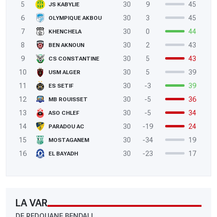
5
30
9
45
JS KABYLIE
6
30
3
45
OLYMPIQUE AKBOU
7
30
0
44
KHENCHELA
8
30
2
43
BEN AKNOUN
9
30
5
43
CS CONSTANTINE
10
30
5
39
USM ALGER
11
30
-3
39
ES SETIF
12
30
-5
36
MB ROUISSET
13
30
-5
34
ASO CHLEF
14
30
-19
24
PARADOU AC
15
30
-34
19
MOSTAGANEM
16
30
-23
17
EL BAYADH
LA VAR
DE REDOUANE BENDALI