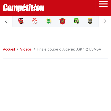
ACCUEIL
LIGUE 1
Accueil
LIGUE 2
Vidéos
Finale coupe d'Algérie: JSK 1-2 USMBA
COUPE D'ALGÉRIE
ÉQUIPE NATIONALE
COUPE DU MONDE
Actualités
Interviews