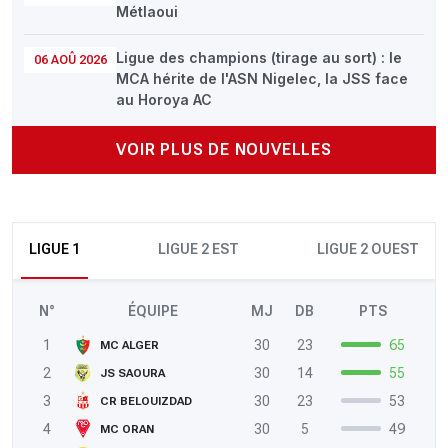
Métlaoui
Ligue des champions (tirage au sort) : le
06 AOÛ 2026
MCA hérite de l'ASN Nigelec, la JSS face
au Horoya AC
VOIR PLUS DE NOUVELLES
LIGUE 1
LIGUE 2 EST
LIGUE 2 OUEST
N°
ÉQUIPE
MJ
DB
PTS
1
30
23
65
MC ALGER
2
30
14
55
JS SAOURA
3
30
23
53
CR BELOUIZDAD
4
30
5
49
MC ORAN