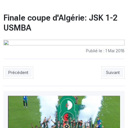
CHRONO
Vidéos
Finale coupe d'Algérie: JSK 1-2
Fil d'actualités
La var
USMBA
Version PDF
Politique de confidentialité
Publié le : 1 Mai 2018
Article précédent : Clasico: Barca 2-2 Real
Article suiv
Précédent
Suivant