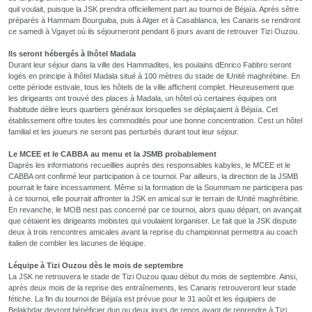
quil voulait, puisque la JSK prendra officiellement part au tournoi de Béjaïa. Après sêtre
préparés à Hammam Bourguiba, puis à Alger et à Casablanca, les Canaris se rendront
ce samedi à Vgayet où ils séjourneront pendant 6 jours avant de retrouver Tizi Ouzou.
Ils seront hébergés
à lhôtel Madala
Durant leur séjour dans la ville des Hammadites, les poulains dEnrico Fabbro seront
logés en principe à lhôtel Madala situé à 100 mètres du stade de lUnité maghrébine. En
cette période estivale, tous les hôtels de la ville affichent complet. Heureusement que
les dirigeants ont trouvé des places à Madala, un hôtel où certaines équipes ont
lhabitude délire leurs quartiers généraux lorsquelles se déplaçaient à Béjaïa. Cet
établissement offre toutes les commodités pour une bonne concentration. Cest un hôtel
familial et les joueurs ne seront pas perturbés durant tout leur séjour.
Le MCEE et le CABBA au menu et la JSMB probablement
Daprès les informations recueillies auprès des responsables kabyles, le MCEE et le
CABBA ont confirmé leur participation à ce tournoi. Par ailleurs, la direction de la JSMB
pourrait le faire incessamment. Même si la formation de la Soummam ne participera pas
à ce tournoi, elle pourrait affronter la JSK en amical sur le terrain de lUnité maghrébine.
En revanche, le MOB nest pas concerné par ce tournoi, alors quau départ, on avançait
que cétaient les dirigeants mobistes qui voulaient lorganiser. Le fait que la JSK dispute
deux à trois rencontres amicales avant la reprise du championnat permettra au coach
italien de combler les lacunes de léquipe.
Léquipe à Tizi Ouzou dès le mois de septembre
La JSK ne retrouvera le stade de Tizi Ouzou quau début du mois de septembre. Ainsi,
après deux mois de la reprise des entraînements, les Canaris retrouveront leur stade
fétiche. La fin du tournoi de Béjaïa est prévue pour le 31 août et les équipiers de
Belakhdar devront bénéficier dun ou deux jours de repos avant de reprendre à Tizi