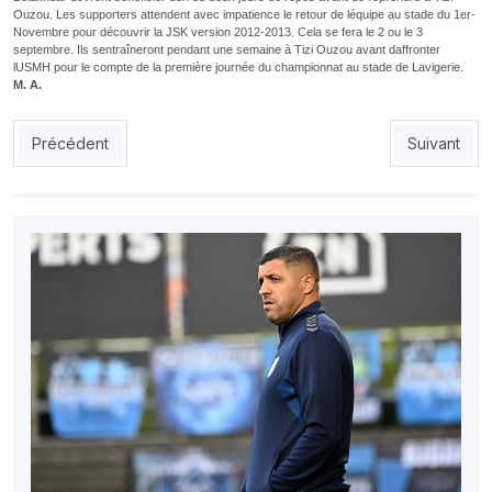
Ouzou. Les supporters attendent avec impatience le retour de léquipe au stade du 1er-
Novembre pour découvrir la JSK version 2012-2013. Cela se fera le 2 ou le 3
septembre. Ils sentraîneront pendant une semaine à Tizi Ouzou avant daffronter
lUSMH pour le compte de la première journée du championnat au stade de Lavigerie.
M. A.
Article précédent : CRB : Le Chabab à pied duvre en Tunisie
Article suiv
Précédent
Suivant