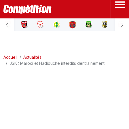
ACCUEIL
LIGUE 1
Accueil
LIGUE 2
Actualités
JSK : Maroci et Hadiouche interdits dentraînement
COUPE D'ALGÉRIE
ÉQUIPE NATIONALE
COUPE DU MONDE
Actualités
Interviews