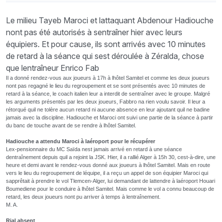
Le milieu Tayeb Maroci et lattaquant Abdenour Hadiouche
nont pas été autorisés à sentraîner hier avec leurs
équipiers. Et pour cause, ils sont arrivés avec 10 minutes
de retard à la séance qui sest déroulée à Zéralda, chose
que lentraîneur Enrico Fab
Il a donné rendez-vous aux joueurs à 17h à lhôtel Samitel et comme les deux joueurs
nont pas regagné le lieu du regroupement et se sont présentés avec 10 minutes de
retard à la séance, le coach italien leur a interdit de sentraîner avec le groupe. Malgré
les arguments présentés par les deux joueurs, Fabbro na rien voulu savoir. Il leur a
rétorqué quil ne tolère aucun retard ni aucune absence en leur ajoutant quil ne badine
jamais avec la discipline. Hadiouche et Maroci ont suivi une partie de la séance à partir
du banc de touche avant de se rendre à lhôtel Samitel.
Hadiouche a attendu Maroci à laéroport pour le récupérer
Lex-pensionnaire du MC Saïda nest jamais arrivé en retard à une séance
dentraînement depuis quil a rejoint la JSK. Hier, il a rallié Alger à 15h 30, cest-à-dire, une
heure et demi avant le rendez-vous donné aux joueurs à lhôtel Samitel. Mais en route
vers le lieu du regroupement de léquipe, il a reçu un appel de son équipier Maroci qui
sapprêtait à prendre le vol Tlemcen-Alger, lui demandant de lattendre à laéroport Houari
Boumediene pour le conduire à lhôtel Samitel. Mais comme le vol a connu beaucoup de
retard, les deux joueurs nont pu arriver à temps à lentraînement.
M. A.
Rial absent