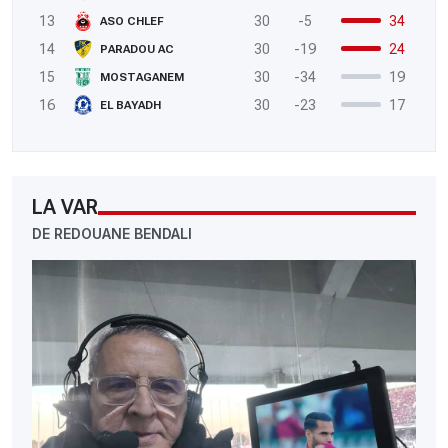
13
30
-5
34
ASO CHLEF
14
30
-19
24
PARADOU AC
15
30
-34
19
MOSTAGANEM
16
30
-23
17
EL BAYADH
LA VAR
DE REDOUANE BENDALI