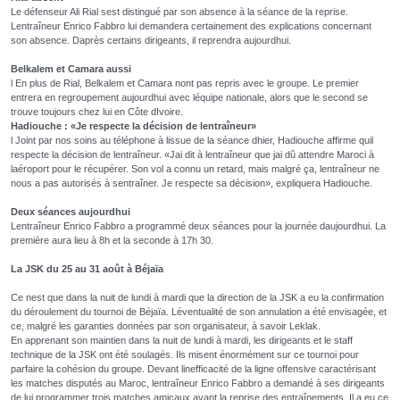
Le défenseur Ali Rial sest distingué par son absence à la séance de la reprise.
Lentraîneur Enrico Fabbro lui demandera certainement des explications concernant
son absence. Daprès certains dirigeants, il reprendra aujourdhui.
Belkalem et Camara aussi
l En plus de Rial, Belkalem et Camara nont pas repris avec le groupe. Le premier
entrera en regroupement aujourdhui avec léquipe nationale, alors que le second se
trouve toujours chez lui en Côte dIvoire.
Hadiouche : «Je respecte la décision de lentraîneur»
l Joint par nos soins au téléphone à lissue de la séance dhier, Hadiouche affirme quil
respecte la décision de lentraîneur. «Jai dit à lentraîneur que jai dû attendre Maroci à
laéroport pour le récupérer. Son vol a connu un retard, mais malgré ça, lentraîneur ne
nous a pas autorisés à sentraîner. Je respecte sa décision», expliquera Hadiouche.
Deux séances aujourdhui
Lentraîneur Enrico Fabbro a programmé deux séances pour la journée daujourdhui. La
première aura lieu à 8h et la seconde à 17h 30.
La JSK du 25 au 31 août à Béjaïa
Ce nest que dans la nuit de lundi à mardi que la direction de la JSK a eu la confirmation
du déroulement du tournoi de Béjaïa. Léventualité de son annulation a été envisagée, et
ce, malgré les garanties données par son organisateur, à savoir Leklak.
En apprenant son maintien dans la nuit de lundi à mardi, les dirigeants et le staff
technique de la JSK ont été soulagés. Ils misent énormément sur ce tournoi pour
parfaire la cohésion du groupe. Devant linefficacité de la ligne offensive caractérisant
les matches disputés au Maroc, lentraîneur Enrico Fabbro a demandé à ses dirigeants
de lui programmer trois matches amicaux avant la reprise des entraînements. Il a eu ce