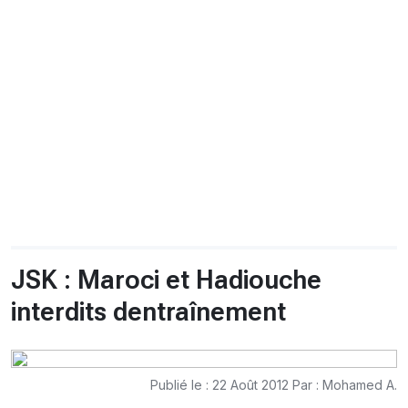
CHRONO
Vidéos
Fil d'actualités
La var
Version PDF
Politique de confidentialité
JSK : Maroci et Hadiouche
interdits dentraînement
Publié le : 22 Août 2012 Par : Mohamed A.