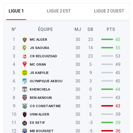
LIGUE 1
LIGUE 2 EST
LIGUE 2 OUEST
N°
ÉQUIPE
MJ
DB
PTS
1
30
23
65
MC ALGER
2
30
14
55
JS SAOURA
3
30
23
53
CR BELOUIZDAD
4
30
5
49
MC ORAN
5
30
9
45
JS KABYLIE
6
30
3
45
OLYMPIQUE AKBOU
7
30
0
44
KHENCHELA
8
30
2
43
BEN AKNOUN
9
30
5
43
CS CONSTANTINE
10
30
5
39
USM ALGER
11
30
-3
39
ES SETIF
12
30
-5
36
MB ROUISSET