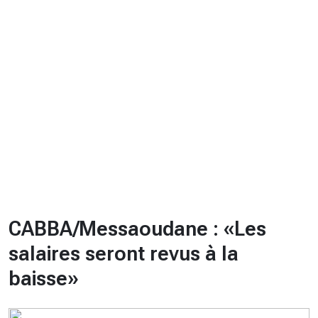
CHRONO
Vidéos
Fil d'actualités
La var
Version PDF
Politique de confidentialité
CABBA/Messaoudane : «Les
salaires seront revus à la
baisse»