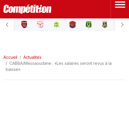
ACCUEIL
LIGUE 1
Accueil
LIGUE 2
Actualités
CABBA/Messaoudane : «Les salaires seront revus à la
baisse»
COUPE D'ALGÉRIE
ÉQUIPE NATIONALE
COUPE DU MONDE
Actualités
Interviews