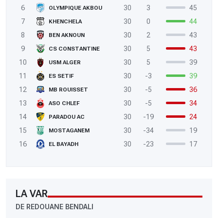
6
30
3
45
OLYMPIQUE AKBOU
7
30
0
44
KHENCHELA
8
30
2
43
BEN AKNOUN
9
30
5
43
CS CONSTANTINE
10
30
5
39
USM ALGER
11
30
-3
39
ES SETIF
12
30
-5
36
MB ROUISSET
13
30
-5
34
ASO CHLEF
14
30
-19
24
PARADOU AC
15
30
-34
19
MOSTAGANEM
16
30
-23
17
EL BAYADH
LA VAR
DE REDOUANE BENDALI