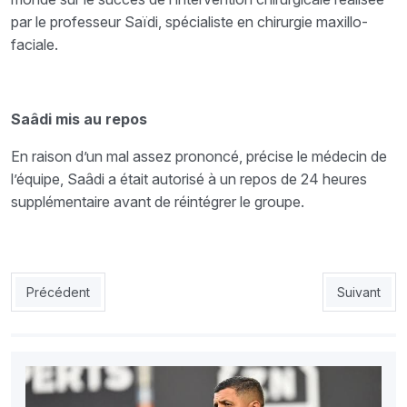
par le professeur Saïdi, spécialiste en chirurgie maxillo-
faciale.
Saâdi mis au repos
En raison d’un mal assez prononcé, précise le médecin de
l’équipe, Saâdi a était autorisé à un repos de 24 heures
supplémentaire avant de réintégrer le groupe.
Article précédent : JSMB : Béjaïa se souvient de Benzekri
Article suiv
Précédent
Suivant