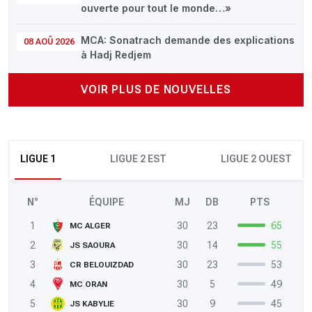
ouverte pour tout le monde…»
MCA: Sonatrach demande des explications
08 AOÛ 2026
à Hadj Redjem
VOIR PLUS DE NOUVELLES
LIGUE 1
LIGUE 2 EST
LIGUE 2 OUEST
N°
ÉQUIPE
MJ
DB
PTS
1
30
23
65
MC ALGER
2
30
14
55
JS SAOURA
3
30
23
53
CR BELOUIZDAD
4
30
5
49
MC ORAN
5
30
9
45
JS KABYLIE