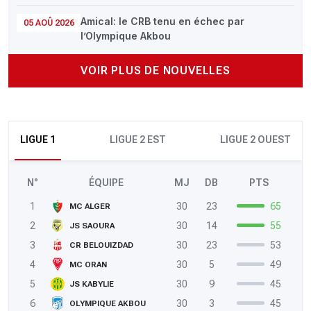
Amical: le CRB tenu en échec par
05 AOÛ 2026
l’Olympique Akbou
VOIR PLUS DE NOUVELLES
LIGUE 1
LIGUE 2 EST
LIGUE 2 OUEST
N°
ÉQUIPE
MJ
DB
PTS
1
30
23
65
MC ALGER
2
30
14
55
JS SAOURA
3
30
23
53
CR BELOUIZDAD
4
30
5
49
MC ORAN
5
30
9
45
JS KABYLIE
6
30
3
45
OLYMPIQUE AKBOU