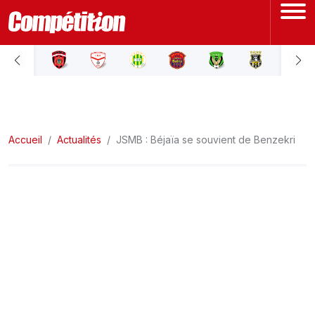
ACCUEIL
LIGUE 1
Accueil
LIGUE 2
Actualités
JSMB : Béjaïa se souvient de Benzekri
COUPE D'ALGÉRIE
ÉQUIPE NATIONALE
COUPE DU MONDE
Actualités
Interviews