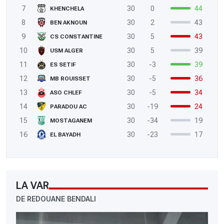
7
30
0
44
KHENCHELA
8
30
2
43
BEN AKNOUN
9
30
5
43
CS CONSTANTINE
10
30
5
39
USM ALGER
11
30
-3
39
ES SETIF
12
30
-5
36
MB ROUISSET
13
30
-5
34
ASO CHLEF
14
30
-19
24
PARADOU AC
15
30
-34
19
MOSTAGANEM
16
30
-23
17
EL BAYADH
LA VAR
DE REDOUANE BENDALI