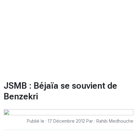
CHRONO
Vidéos
Fil d'actualités
La var
Version PDF
Politique de confidentialité
JSMB : Béjaïa se souvient de
Benzekri
Publié le : 17 Décembre 2012 Par : Rahib Medhouche