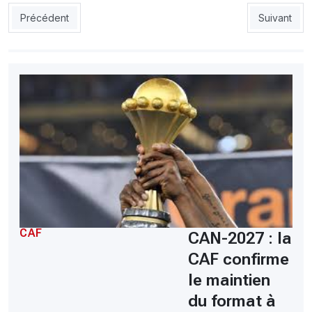
Article précédent : CAF : Sadi critique la commission d’arbitra
Article sui
Précédent
Suivant
CAF
CAN-2027 : la
CAF confirme
le maintien
du format à