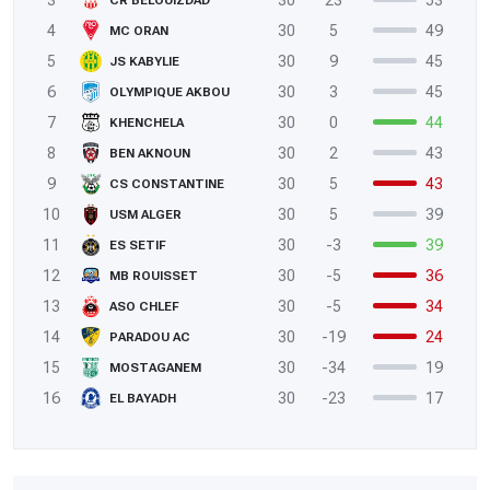
CR BELOUIZDAD
4
30
5
49
MC ORAN
5
30
9
45
JS KABYLIE
6
30
3
45
OLYMPIQUE AKBOU
7
30
0
44
KHENCHELA
8
30
2
43
BEN AKNOUN
9
30
5
43
CS CONSTANTINE
10
30
5
39
USM ALGER
11
30
-3
39
ES SETIF
12
30
-5
36
MB ROUISSET
13
30
-5
34
ASO CHLEF
14
30
-19
24
PARADOU AC
15
30
-34
19
MOSTAGANEM
16
30
-23
17
EL BAYADH