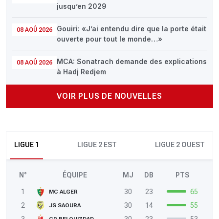
jusqu’en 2029
Gouiri: «J’ai entendu dire que la porte était
08 AOÛ 2026
ouverte pour tout le monde…»
MCA: Sonatrach demande des explications
08 AOÛ 2026
à Hadj Redjem
VOIR PLUS DE NOUVELLES
LIGUE 1
LIGUE 2 EST
LIGUE 2 OUEST
N°
ÉQUIPE
MJ
DB
PTS
1
30
23
65
MC ALGER
2
30
14
55
JS SAOURA
3
30
23
53