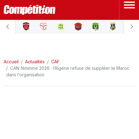
ACCUEIL
LIGUE 1
Accueil
LIGUE 2
Actualités
CAF
CAN féminine 2026 : l’Algérie refuse de suppléer le Maroc
dans l’organisation
COUPE D'ALGÉRIE
ÉQUIPE NATIONALE
COUPE DU MONDE
Actualités
Interviews