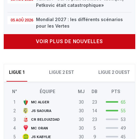
Petkovic était catastrophique»
Mondial 2027 : les différents scénarios
05 AOÛ 2026
pour les Vertes
VOIR PLUS DE NOUVELLES
LIGUE 1
LIGUE 2 EST
LIGUE 2 OUEST
N°
ÉQUIPE
MJ
DB
PTS
1
30
23
65
MC ALGER
2
30
14
55
JS SAOURA
3
30
23
53
CR BELOUIZDAD
4
30
5
49
MC ORAN
5
30
9
45
JS KABYLIE