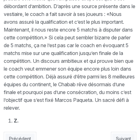
débordant d’ambition. D’après une source présente dans le
vestiaire, le coach a fait savoir à ses joueurs : «Nous
avons assuré la qualification et c’est le plus important.
Maintenant, il nous reste encore 5 matchs à disputer dans
cette compétition.» Si cela peut sembler bizarre de parler
de 5 matchs, ça ne l’est pas car le coach en évoquant 5
matchs mise sur une qualification jusqu’en finale de la
compétition. Un discours ambitieux et qui prouve bien que
le coach veut emmener son équipe encore plus loin dans
cette compétition. Déjà assuré d’être parmi les 8 meilleures
équipes du continent, le Chabab rêve désormais d’une
finale et pourquoi pas d’une consécration, du moins c’est
l’objectif que s’est fixé Marcos Paqueta. Un sacré défi à
relever.
Z.
Article précédent : CRB - La préparation pour l’EST a débuté hie
Article suiv
Précédent
Suivant