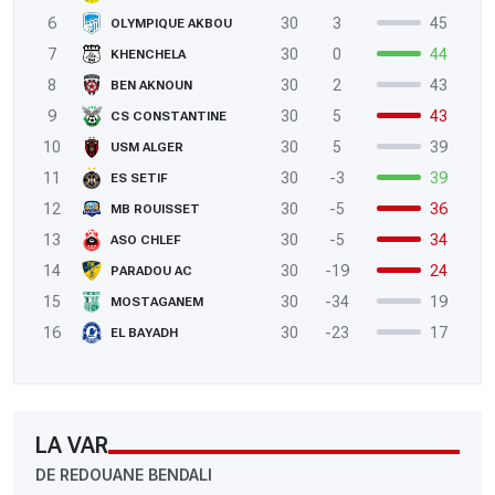
6
30
3
45
OLYMPIQUE AKBOU
7
30
0
44
KHENCHELA
8
30
2
43
BEN AKNOUN
9
30
5
43
CS CONSTANTINE
10
30
5
39
USM ALGER
11
30
-3
39
ES SETIF
12
30
-5
36
MB ROUISSET
13
30
-5
34
ASO CHLEF
14
30
-19
24
PARADOU AC
15
30
-34
19
MOSTAGANEM
16
30
-23
17
EL BAYADH
LA VAR
DE REDOUANE BENDALI