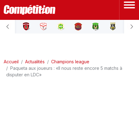
ACCUEIL
LIGUE 1
Accueil
LIGUE 2
Actualités
Champions league
Paqueta aux joueurs : «Il nous reste encore 5 matchs à
disputer en LDC»
COUPE D'ALGÉRIE
ÉQUIPE NATIONALE
COUPE DU MONDE
Actualités
Interviews