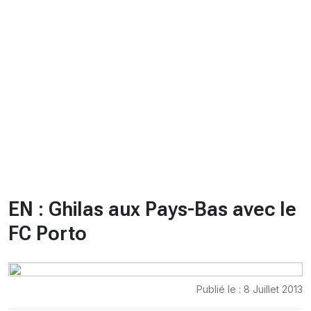
CHRONO
Vidéos
Fil d'actualités
La var
Version PDF
Politique de confidentialité
EN : Ghilas aux Pays-Bas avec le
FC Porto
Publié le : 8 Juillet 2013