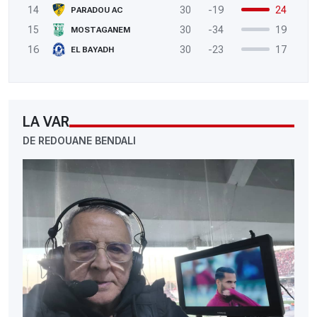
14
30
-19
24
PARADOU AC
15
30
-34
19
MOSTAGANEM
16
30
-23
17
EL BAYADH
LA VAR
DE REDOUANE BENDALI