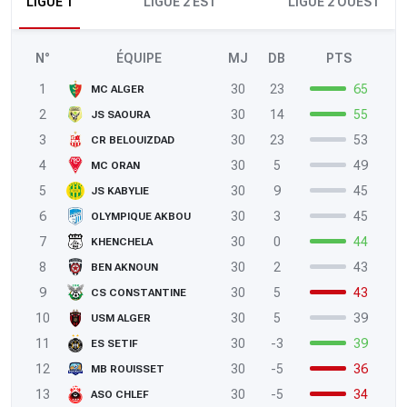
LIGUE 1
LIGUE 2 EST
LIGUE 2 OUEST
N°
ÉQUIPE
MJ
DB
PTS
1
30
23
65
MC ALGER
2
30
14
55
JS SAOURA
3
30
23
53
CR BELOUIZDAD
4
30
5
49
MC ORAN
5
30
9
45
JS KABYLIE
6
30
3
45
OLYMPIQUE AKBOU
7
30
0
44
KHENCHELA
8
30
2
43
BEN AKNOUN
9
30
5
43
CS CONSTANTINE
10
30
5
39
USM ALGER
11
30
-3
39
ES SETIF
12
30
-5
36
MB ROUISSET
13
30
-5
34
ASO CHLEF