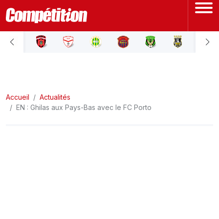
ACCUEIL
LIGUE 1
Accueil
LIGUE 2
Actualités
EN : Ghilas aux Pays-Bas avec le FC Porto
COUPE D'ALGÉRIE
ÉQUIPE NATIONALE
COUPE DU MONDE
Actualités
Interviews