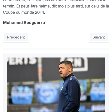
terrain. Et peut-être même, dix mois plus tard, sur celui de la
Coupe du monde 2014.
Mohamed Bouguerra
Article précédent : MCA : Les joueurs songent à une grève
Article suiv
Précédent
Suivant