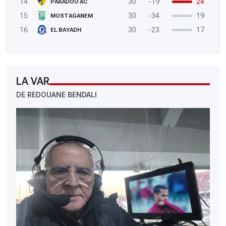
14
30
-19
24
PARADOU AC
15
30
-34
19
MOSTAGANEM
16
30
-23
17
EL BAYADH
LA VAR
DE REDOUANE BENDALI