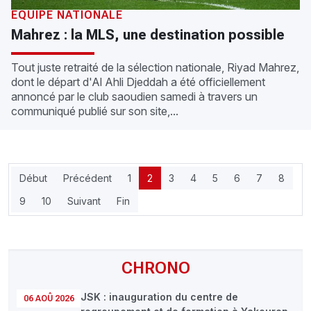
ÉQUIPE NATIONALE
Mahrez : la MLS, une destination possible
Tout juste retraité de la sélection nationale, Riyad Mahrez,
dont le départ d'Al Ahli Djeddah a été officiellement
annoncé par le club saoudien samedi à travers un
communiqué publié sur son site,...
Début
Précédent
1
2
3
4
5
6
7
8
9
10
Suivant
Fin
CHRONO
JSK : inauguration du centre de
06 AOÛ 2026