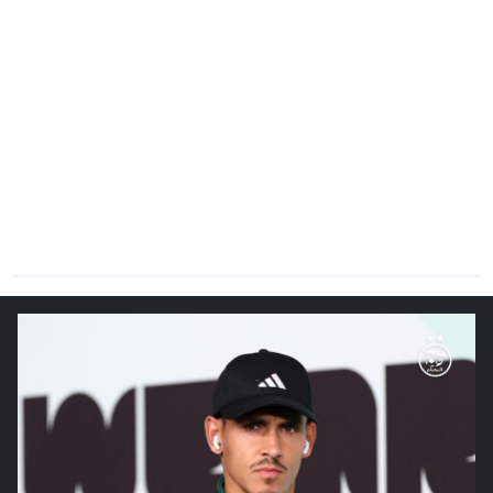
CHRONO
Vidéos
Fil d'actualités
La var
Version PDF
Politique de confidentialité