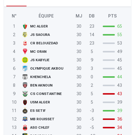
N°
ÉQUIPE
MJ
DB
PTS
1
30
23
65
MC ALGER
2
30
14
55
JS SAOURA
3
30
23
53
CR BELOUIZDAD
4
30
5
49
MC ORAN
5
30
9
45
JS KABYLIE
6
30
3
45
OLYMPIQUE AKBOU
7
30
0
44
KHENCHELA
8
30
2
43
BEN AKNOUN
9
30
5
43
CS CONSTANTINE
10
30
5
39
USM ALGER
11
30
-3
39
ES SETIF
12
30
-5
36
MB ROUISSET
13
30
-5
34
ASO CHLEF